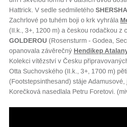
Hattrick. V sedle sedmiletého
SHERSH
Zachrlové po tuhém boji o krk vyhrála
Me
(II.k., 3+, 1200 m) a českou rodačkou z
GOLDEROU
(Rosensturm - Godea, Secre
opanovala závěrečný
Hendikep Atalan
Kolekci vítězství v Česku připravovanýc
Otta Suchovského (II.k., 3+, 1700 m) 
(Footstepsinthesand) stáje Adamusové, 
Korečková nasedlala Petru Foretovi. (mi