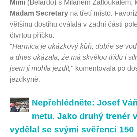
Mimi
(Belardo) s Milanem Zatloukalem, k
Madam Secretary
na třetí místo. Favori
většinu dostihu cválala v zadní části pol
čtvrtou příčku.
"
Harmica je ukázkový kůň, dobře se vodí
a dnes ukázala, že má skvělou třídu i si
jsem ji mohla jezdit,
" komentovala po dost
jezdkyně.
Nepřehlédněte: Josef Váňa
metu. Jako druhý trenér v
vydělal se svými svěřenci 150