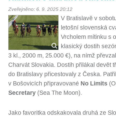
Zveřejněno: 6. 9. 2025 20:12
V Bratislavě v sobot
letošní slovenská c
Vrcholem mítinku s o
klasický dostih sez
3 kl., 2000 m, 25.000 €), na nímž převza
Charvát Slovakia. Dostih přilákal devět tří
do Bratislavy přicestovaly z Česka. Patřil
v Bošovicích připravované
No Limits
(O
Secretary
(Sea The Moon).
Jako favoritka odskakovala druhá ze S