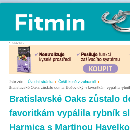
Jste zde:
Úvodní stránka
Čeští koně v zahraničí
Bratislavské Oaks zůstalo doma. Bošovickým favoritkám vypálila rybn
Bratislavské Oaks zůstalo
favoritkám vypálila rybník 
Harmica s Martinou Havelk