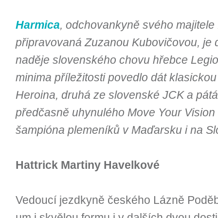
Harmica
, odchovankyně svého majitele 
připravovaná Zuzanou Kubovičovou, je 
naděje slovenského chovu hřebce Legion
minima příležitosti povedlo dát klasickou
Heroina, druhá ze slovenské JCK a pátá
předčasně uhynulého Move Your Vision (Ga
šampióna plemeníků v Maďarsku i na S
Hattrick Martiny Havelkové
Vedoucí jezdkyně českého Lázně Poděb
um i skvělou formu i v dalších dvou dostiz