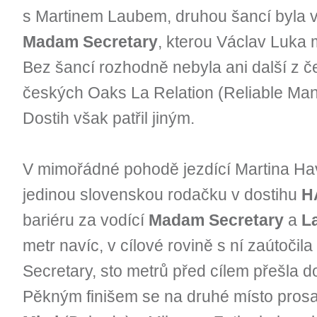
s Martinem Laubem, druhou šancí byla v
Madam Secretary
, kterou Václav Luka m
Bez šancí rozhodně nebyla ani další z č
českých Oaks La Relation (Reliable Man
Dostih však patřil jiným.
V mimořádné pohodě jezdící Martina Ha
jedinou slovenskou rodačku v dostihu
H
bariéru za vodící
Madam Secretary
a
L
metr navíc, v cílové rovině s ní zaútoči
Secretary, sto metrů před cílem přešla do 
Pěkným finišem se na druhé místo prosa