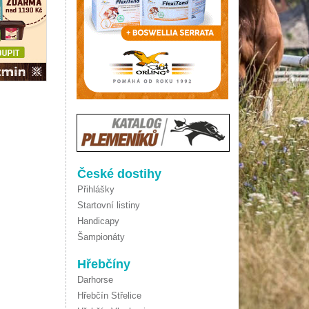
České dostihy
Přihlášky
Startovní listiny
Handicapy
Šampionáty
Hřebčíny
Darhorse
Hřebčín Střelice