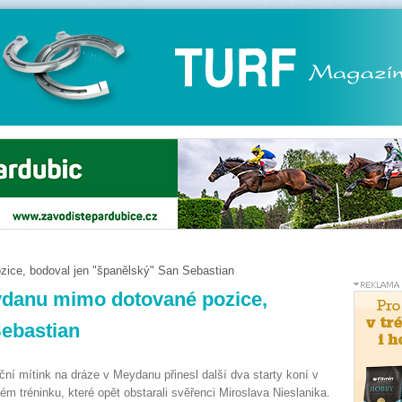
zice, bodoval jen "španělský" San Sebastian
eydanu mimo dotované pozice,
Sebastian
ční mítink na dráze v Meydanu přinesl další dva starty koní v
ém tréninku, které opět obstarali svěřenci Miroslava Nieslanika.