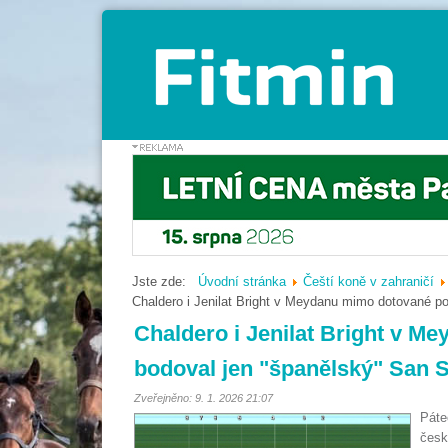
Jste zde:
Úvodní stránka
Čeští koně v zahraničí
Chaldero i Jenilat Bright v Meydanu mimo dotované po
Chaldero i Jenilat Bright v M
bodoval jen "španělský" San 
Zveřejněno: 9. 1. 2026 21:07
Páte
česk