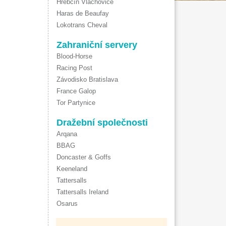
Hřebčín Vlachovice
Haras de Beaufay
Lokotrans Cheval
Zahraniční servery
Blood-Horse
Racing Post
Závodisko Bratislava
France Galop
Tor Partynice
Dražební společnosti
Arqana
BBAG
Doncaster & Goffs
Keeneland
Tattersalls
Tattersalls Ireland
Osarus