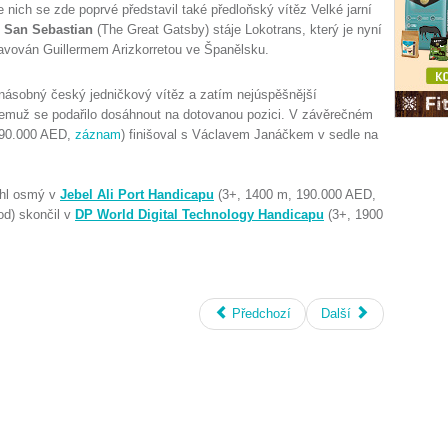
e nich se zde poprvé představil také předloňský vítěz Velké jarní
y
San Sebastian
(The Great Gatsby) stáje Lokotrans, který je nyní
ravován Guillermem Arizkorretou ve Španělsku.
násobný český jedničkový vítěz a zatím nejúspěšnější
jemuž se podařilo dosáhnout na dotovanou pozici. V závěrečném
190.000 AED,
záznam
) finišoval s Václavem Janáčkem v sedle na
hl osmý v
Jebel Ali Port Handicapu
(3+, 1400 m, 190.000 AED,
d) skončil v
DP World Digital Technology Handicapu
(3+, 1900
Předchozí
Další