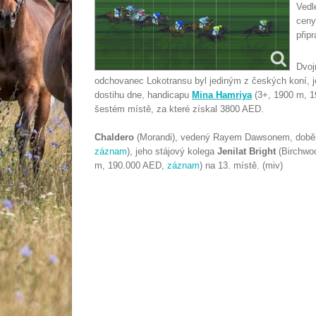
Vedl
cen
přip
Dvoj
odchovanec Lokotransu byl jediným z českých koní, 
dostihu dne, handicapu
Mina Hamriya
(3+, 1900 m, 
šestém místě, za které získal 3800 AED.
Chaldero
(Morandi), vedený Rayem Dawsonem, době
záznam
), jeho stájový kolega
Jenilat Bright
(Birchwoo
m, 190.000 AED,
záznam
) na 13. místě. (miv)