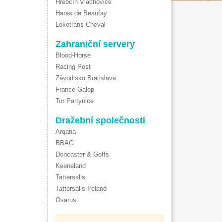
Hřebčín Vlachovice
Haras de Beaufay
Lokotrans Cheval
Zahraniční servery
Blood-Horse
Racing Post
Závodisko Bratislava
France Galop
Tor Partynice
Dražební společnosti
Arqana
BBAG
Doncaster & Goffs
Keeneland
Tattersalls
Tattersalls Ireland
Osarus