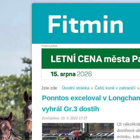
Jste zde:
Úvodní stránka
Čeští koně v zahraničí
Ponntos exceloval v Longchamp
vyhrál Gr.3 dostih
Zveřejněno: 15. 5. 2022 17:37
Už několikrá
dostihové ob
mítinku, kde