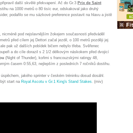
 připravil další skvělé překvapení. Ač do Gr.3
Prix de Saint
ostihu na 1000 metrů o 80 tisíc eur, odskakoval jako druhý
sider, podařilo se mu sázkové preference postavit na hlavu a jistě
la, nicméně pod nejslavnějším žokejem současnosti předváděl
etrů před cílem jej Dettori začal jezdil, o 100 metrů později jej
, ale pak už dalších pobídek bičem nebylo třeba. Svěřenec
upeři a do cíle dorazil s 2 1/2 délkovým náskokem před dvojicí
ou
(Night of Thunder), koňmi s francouzskými ratingy 48,
orným časem 0:55,63, nejlepším z posledních 7 ročníků dostihu.
ím úspěchem, jakého sprinter v českém tréninku dosud dosáhl.
být start na
Royal Ascotu v Gr.1 King's Stand Stakes
. (miv)