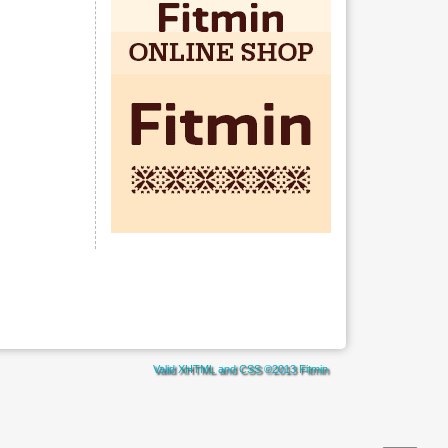
Valid
XHTML
and
CSS
©2013
Fitmin