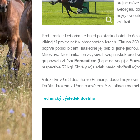
stejné dráze
Georges
, d
nejvyšší out
zvítězit.
Pod Frankie Dettorim se hned po startu dostal do če
klidnější projev než v předchozích letech. Zhruba 350 m
poprvé pobídl bičem, následně jej pobídl ještě jednou
Miroslava Nieslanika jen zvyšoval svůj náskok před so
grupových vítězů
Berneuilem
(Lope de Vega) a
Sues
respektive 52 kg! Skvělý výsledek navíc okořenil výb
Vítězství v Gr.3 dostihu ve Francii je dosud největš
Dalším krokem v Ponntosově cestě za slávou by měl 
Technický výsledek dostihu