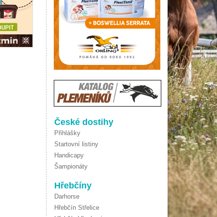
České dostihy
Přihlášky
Startovní listiny
Handicapy
Šampionáty
Hřebčíny
Darhorse
Hřebčín Střelice