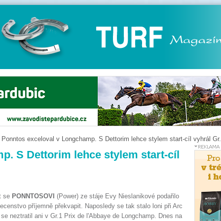
Ponntos exceloval v Longchamp. S Dettorim lehce stylem start-cíl vyhrál Gr.
. S Dettorim lehce stylem start-cíl
t se
PONNTOSOVI
(Power) ze stáje Evy Nieslanikové podařilo
ecenstvo příjemně překvapit. Naposledy se tak stalo loni při Arc
 se neztratil ani v Gr.1 Prix de l'Abbaye de Longchamp. Dnes na