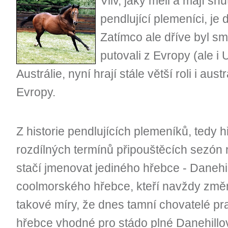
Vliv, jaký měli a mají shu
pendlující plemeníci, je
Zatímco ale dříve byl sm
putovali z Evropy (ale i
Austrálie, nyní hrají stále větší roli i aust
Evropy.
Z historie pendlujících plemeníků, tedy h
rozdílných termínů připouštěcích sezón n
stačí jmenovat jediného hřebce - Danehi
coolmorského hřebce, kteří navždy změni
takové míry, že dnes tamní chovatelé pr
hřebce vhodné pro stádo plné Danehillov