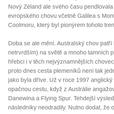
Nový Zéland ale svého času pendlovala 
evropského chovu včetně Galilea s Mont
Coolmoru, který byl pionýrem tohoto tre
Doba se ale mění. Australský chov patří 
netrvrdším) na světě a mnoho tamních p
hřebci i v těch nejvýznamnějších chovech
proto dnes cesta plemeníků není tak j
jako byla dříve. Už v roce 1997 anglický 
opačnou cestu, když z Austrálie angažo
Danewina a Flying Spur. Tehdejší výsled
následníky neodradily. Nutno dodat, že o