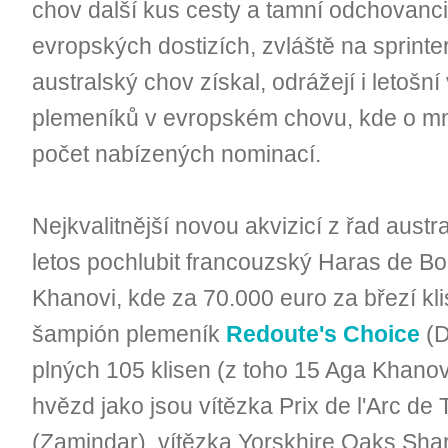
chov další kus cesty a tamní odchovanci
evropských dostizích, zvláště na sprinter
australský chov získal, odrážejí i letošn
plemeníků v evropském chovu, kde o mn
počet nabízených nominací.
Nejkvalitnější novou akvizicí z řad aust
letos pochlubit francouzský Haras de Bo
Khanovi, kde za 70.000 euro za březí kli
šampión plemeník
Redoute's Choice
(D
plných 105 klisen (z toho 15 Aga Khano
hvězd jako jsou vítězka Prix de l'Arc d
(Zamindar), vítězka Yorskhire Oaks Shar