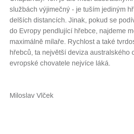
službách výjimečný - je tuším jediným
delších distancích. Jinak, pokud se podí
do Evropy pendlující hřebce, najdeme mez
maximálně mílaře. Rychlost a také tvrdost
hřebců, ta největší deviza australského
evropské chovatele nejvíce láká.
Miloslav Vlček