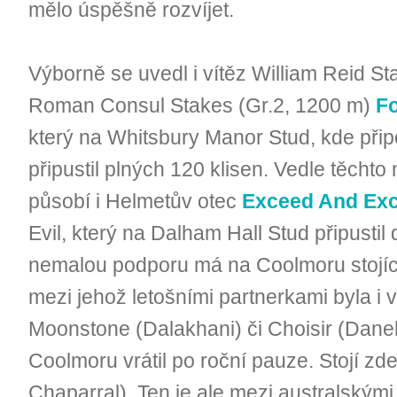
mělo úspěšně rozvíjet.
Výborně se uvedl i vítěz William Reid St
Roman Consul Stakes (Gr.2, 1200 m)
F
který na Whitsbury Manor Stud, kde připo
připustil plných 120 klisen. Vedle těcht
působí i Helmetův otec
Exceed And Exc
Evil, který na Dalham Hall Stud připustil
nemalou podporu má na Coolmoru stojí
mezi jehož letošními partnerkami byla i 
Moonstone (Dalakhani) či Choisir (Daneh
Coolmoru vrátil po roční pauze. Stojí zde
Chaparral). Ten je ale mezi australským