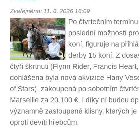
Zveřejněno: 11. 6. 2026 16:09
Po čtvrtečním termínu 
poslední možností pr
koní, figuruje na při
derby 15 koní. Z dosa
čtyři škrtnuti (Flynn Rider, Francis Heart,
dohlášena byla nová akvizice Hany Vese
of Stars), zakoupená po sobotním čtvrté
Marseille za 20.100 €. I díky ní budou o
významně zastoupené klisny, kterých je 
oproti devíti hřebcům.