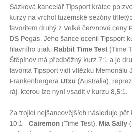
Sázková kancelář Tipsport krátce po zve
kurzy na vrchol tuzemské sezóny tříletýc
favoritem druhý z Velké červnové ceny
P
DS Pegas. Jeho šance ocenil Tipsport ku
hlavního trialu
Rabbit Time Test
(Time T
Štěpínov má předběžný kurz 7:1 a je dru
favorita Tipsport vidí vítězku Memoriálu
Frankenbergera
Utxu
(Australia), repre
ráj, kterou lze nyní vsadit v kurzu 8,5:1.
Za trojicí nejšancovějších následuje pě
10:1 -
Cairemon
(Time Test),
Mia Sally
(