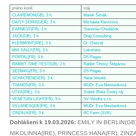
jméno koně
stáj
CLAIREMON(GB), 3 h.
Marek Šimák
DAISY DORA(GER), 3 k.
Michaela Klevisová
EARNEST(FR), 3 h.
Stanislav Chudáček
JACK(GB), 3 h.
Drag Consulting
KLERMONT(IRE), 3 h.
Dr. Charvát
MIA SALLY(FR), 3 k.
Lokotrans
PORTAL(FR), 3 h.
DS Pegas
RABBIT TIME TEST(GB), 3 h.
Rabbit Trhový Štěpánov
SEDMAG(FR), 3 h.
DS Pegas
SCHACHEN(GER), 3 k.
Hana Veselá
THANOS(FR), 3 h.
MUDr. Eva Nieslaniková
UTXA(IRE), 3 k.
Statek Blata Český ráj
VENETIAN LIGHT(FR), 3 h.
SV Vondra s.r.o.
VILLANESQUE(FR), 3 k.
MUDr. Eva Nieslaniková
ZINZALA(FR), 3 k.
RC Farm (SVK)
Dohlášeni k 19.03.2026:
EMILY IN BERLIN(GB)
NIKOLINNA(IRE), PRINCESS HANA(FR), ZINZ