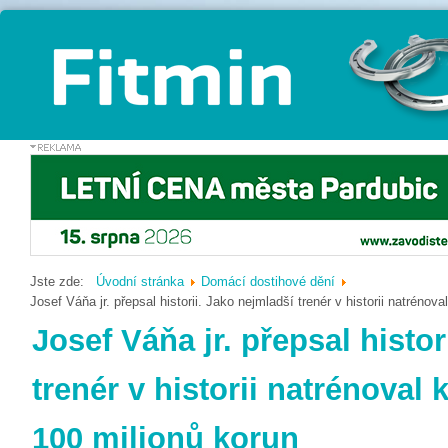
Jste zde:
Úvodní stránka
Domácí dostihové dění
Josef Váňa jr. přepsal historii. Jako nejmladší trenér v historii natrénov
Josef Váňa jr. přepsal histor
trenér v historii natrénoval 
100 milionů korun