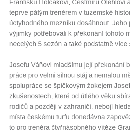
Františku Holčákovi, Čestmíru Olehlovi
teprve pátým trenérem v tuzemské histori
úctyhodného mezníku dosáhnout. Jeho 
výjimky potřebovali k překonání tohoto 
necelých 5 sezón a také podstatně více 
Josefu Váňovi mladšímu její překonání
práce pro velmi silnou stáj a nemalou měr
spolupráce se špičkovým žokejem Jose
zkušenostech, které od útlého věku sbíra
rodičů a později v zahraničí, nebojí hled
místa českému turfu donedávna zapověz
to pro trenéra čtyřnásobného vítěze Gra