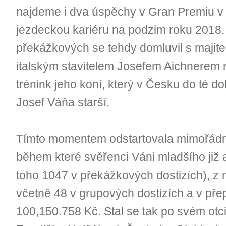
najdeme i dva úspěchy v Gran Premiu v 
jezdeckou kariéru na podzim roku 2018
překážkových se tehdy domluvil s majite
italským stavitelem Josefem Aichnerem n
trénink jeho koní, který v Česku do té d
Josef Váňa starší.
Tímto momentem odstartovala mimořádn
během které svěřenci Váni mladšího již a
toho 1047 v překážkových dostizích), z ni
včetně 48 v grupových dostizích a v pře
100,150.758 Kč. Stal se tak po svém otc