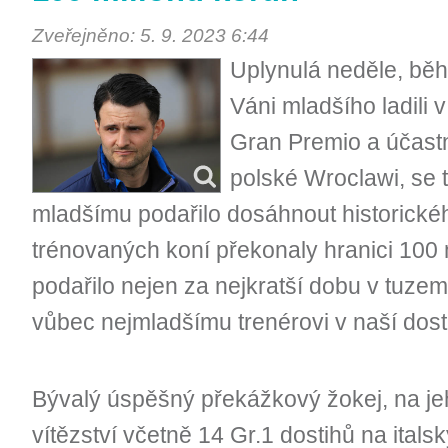
Zveřejněno: 5. 9. 2023 6:44
Uplynulá neděle, běh
Váni mladšího ladili 
Gran Premio a účastni
polské Wroclawi, se 
mladšímu podařilo dosáhnout historické
trénovaných koní překonaly hranici 100 
podařilo nejen za nejkratší dobu v tuzem
vůbec nejmladšímu trenérovi v naší dosti
Bývalý úspěšný překážkový žokej, na jeho
vítězství včetně 14 Gr.1 dostihů na ital