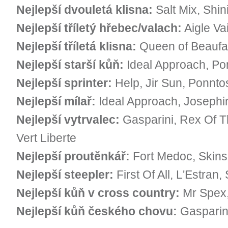
Nejlepší dvouletá klisna:
Salt Mix, Shin
Nejlepší tříletý hřebec/valach:
Aigle Va
Nejlepší tříletá klisna:
Queen of Beaufay
Nejlepší starší kůň:
Ideal Approach, Pon
Nejlepší sprinter:
Help, Jir Sun, Ponnto
Nejlepší mílař:
Ideal Approach, Josephin
Nejlepší vytrvalec:
Gasparini, Rex Of T
Vert Liberte
Nejlepší proutěnkář:
Fort Medoc, Skins
Nejlepší steepler:
First Of All, L'Estran,
Nejlepší kůň v cross country:
Mr Spex,
Nejlepší kůň českého chovu:
Gasparini