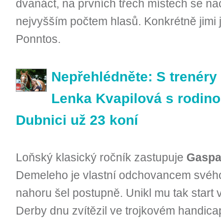
dvanáct, na prvních třech místech se nac
nejvyšším počtem hlasů. Konkrétně jimi j
Ponntos.
Nepřehlédněte: S trenéry 
Lenka Kvapilová s rodino
Dubnici už 23 koní
Loňský klasický ročník zastupuje
Gaspa
Demeleho je vlastní odchovancem svého 
nahoru šel postupně. Unikl mu tak start
Derby dnu zvítězil ve trojkovém handicapu