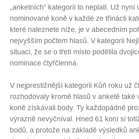
„anketních“ kategorií to neplatí. Už ny
nominované koně v každé ze třinácti kat
které naleznete níže, je v abecedním poř
nejvyšším počtem hlasů. V kategorii Nejl
situaci, že se o třetí místo podělila dvojic
nominace čtyřčlenná.
V nejprestižnější kategorii Kůň roku už čt
rozhodovaly kromě hlasů v anketě také 
koně získávali body. Ty každopádně proz
výrazně nevyčníval. Hned 61 koní si toti
bodů, a protože na základě výsledků an