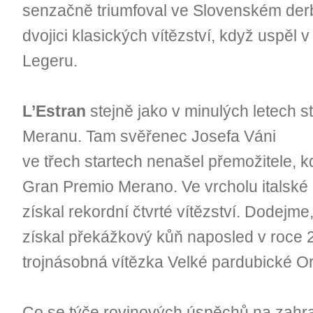
senzačně triumfoval ve Slovenském derb
dvojici klasických vítězství, když uspěl
Legeru.
L’Estran
stejně jako v minulých letech s
Meranu. Tam svěřenec Josefa Váni
ve třech startech nenašel přemožitele, 
Gran Premio Merano. Ve vrcholu italské
získal rekordní čtvrté vítězství. Dodejme,
získal překážkový kůň naposled v roce 
trojnásobná vítězka Velké pardubické Or
Co se týče rovinových úspěchů na zahran