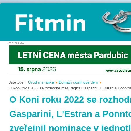
Jste zde:
Úvodní stránka
Domácí dostihové dění
O Koni roku 2022 se rozhodne mezi trojicí Gasparini, L'Estran a Ponntos
O Koni roku 2022 se rozhodn
Gasparini, L'Estran a Ponnt
zveřejnil nominace v jednot