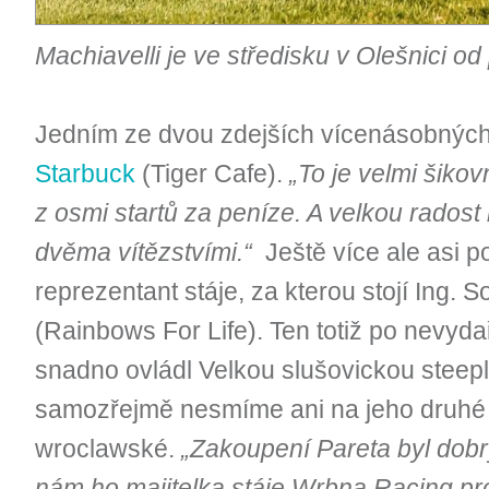
Machiavelli je ve středisku v Olešnici o
Jedním ze dvou zdejších vícenásobných 
Starbuck
(Tiger Cafe).
„To je velmi šiko
z osmi startů za peníze. A velkou radost
dvěma
vítězstvími.“
Ještě více ale asi po
reprezentant stáje, za kterou stojí Ing. 
(Rainbows For Life). Ten totiž po nevyd
snadno ovládl Velkou slušovickou stee
samozřejmě nesmíme ani na jeho druhé 
wroclawské.
„Zakoupení Pareta byl dobr
nám ho majitelka stáje Wrbna Racing pro