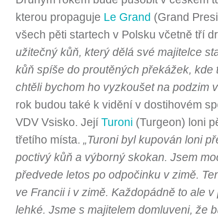
kterou propaguje
Le Grand
(Grand Presi
všech pěti startech v Polsku včetně tří 
užitečný kůň, který dělá své majitelce st
kůň spíše do proutěných překážek, kde 
chtěli bychom ho vyzkoušet na podzim v
rok budou také k vidění v dostihovém sp
VDV Vsisko. Její
Turoni
(Turgeon) loni p
třetího místa.
„Turoni byl kupován loni př
poctivý kůň a výborný skokan. Jsem mo
předvede letos po odpočinku v zimě. Ten 
ve Francii i v zimě. Každopádně to ale v
lehké. Jsme s majitelem domluveni, že b