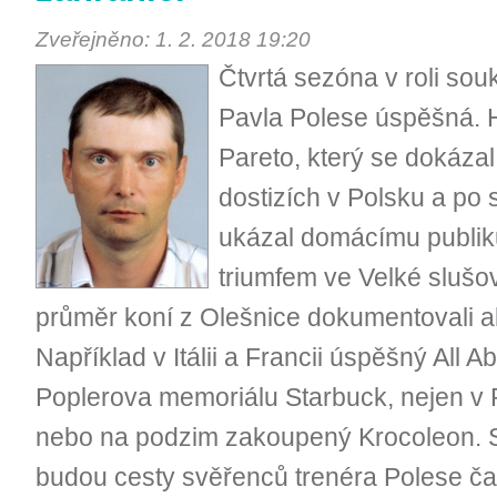
Zveřejněno: 1. 2. 2018 19:20
Čtvrtá sezóna v roli so
Pavla Polese úspěšná. 
Pareto, který se dokáza
dostizích v Polsku a po
ukázal domácímu publik
triumfem ve Velké slušo
průměr koní z Olešnice dokumentovali ale
Například v Itálii a Francii úspěšný All A
Poplerova memoriálu Starbuck, nejen v 
nebo na podzim zakoupený Krocoleon. Stej
budou cesty svěřenců trenéra Polese čast