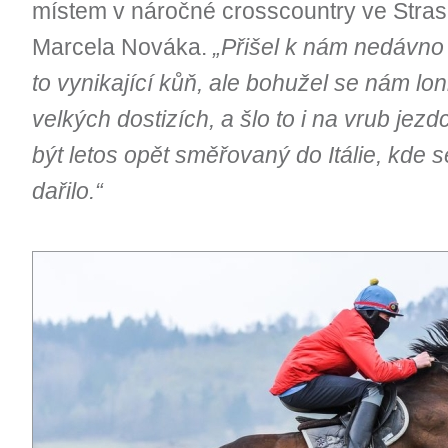
místem v náročné crosscountry ve Stra
Marcela Nováka.
„Přišel k nám nedávno 
to vynikající kůň, ale bohužel se nám loni 
velkých dostizích, a šlo to i na vrub jez
být letos opět směřovaný do Itálie, kde 
dařilo.“