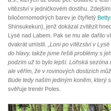
vítězství v jedničkovém dostihu. Zdejší
bíločernomodrých barev je čtyřletý
Betty
Shinsukekun), jenž dokázal zvítězit hne
Lysé nad Labem. Pak se mu ale dařilo v
dvakrát umístil.
„Loni po vítězství v Lysé
do hlavy, takže jsme řešili problémy s j
podzim už to bylo lepší. Loňská sezóna 
ale věřím, že v rovinových dostizích můž
Bude tedy naším jediným koněm, který s
svěřuje trenér Poles.