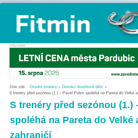
Jste zde:
Úvodní stránka
Domácí dostihové dění
S trenéry před sezónou (1.) – Pavel Poles spoléhá na Pareta do Velké a
S trenéry před sezónou (1.) 
spoléhá na Pareta do Velké 
zahraničí