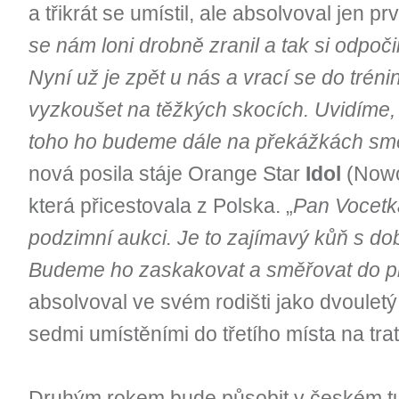
a třikrát se umístil, ale absolvoval jen p
se nám loni drobně zranil a tak si odpoči
Nyní už je zpět u nás a vrací se do tré
vyzkoušet na těžkých skocích. Uvidíme,
toho ho budeme dále na překážkách smě
nová posila stáje Orange Star
Idol
(Nowo
která přicestovala z Polska. „
Pan Vocetka
podzimní aukci. Je to zajímavý kůň s do
Budeme ho zaskakovat a směřovat do p
absolvoval ve svém rodišti jako dvouletý a
sedmi umístěními do třetího místa na tra
Druhým rokem bude působit v českém tur