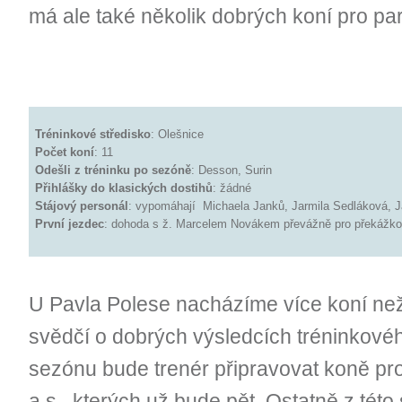
má ale také několik dobrých koní pro pa
Tréninkové středisko
: Olešnice
Počet koní
: 11
Odešli z tréninku po sezóně
: Desson, Surin
Přihlášky do klasických dostihů
: žádné
Stájový personál
: vypomáhají Michaela Janků, Jarmila Sedláková, 
První jezdec
: dohoda s ž. Marcelem Novákem převážně pro překážkov
U Pavla Polese nacházíme více koní ne
svědčí o dobrých výsledcích tréninkové
sezónu bude trenér připravovat koně pr
a.s., kterých už bude pět. Ostatně z této 