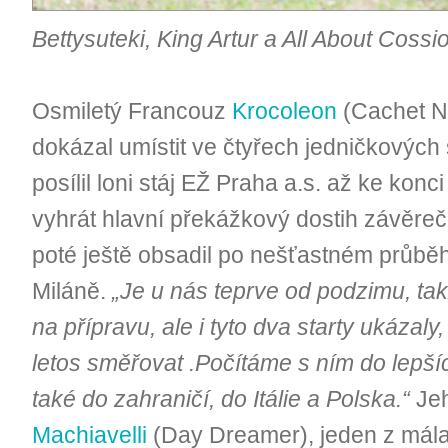
Bettysuteki, King Artur a All About Cossio
Osmiletý Francouz
Krocoleon
(Cachet No
dokázal umístit ve čtyřech jedničkových
posílil loni stáj EŽ Praha a.s. až ke konc
vyhrát hlavní překážkový dostih závěre
poté ještě obsadil po nešťastném průbě
Miláně.
„Je u nás teprve od podzimu, ta
na přípravu, ale i tyto dva starty ukáz
letos směřovat .Počítáme s ním do lepší
také do zahraničí, do Itálie a Polska.“
Jeh
Machiavelli
(Day Dreamer), jeden z mála