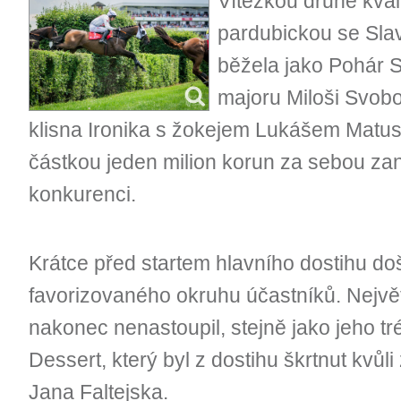
Vítězkou druhé kval
pardubickou se Slav
běžela jako Pohár S
majoru Miloši Svobo
klisna Ironika s žokejem Lukášem Matu
částkou jeden milion korun za sebou za
konkurenci.
Krátce před startem hlavního dostihu d
favorizovaného okruhu účastníků. Největ
nakonec nenastoupil, stejně jako jeho t
Dessert, který byl z dostihu škrtnut kvůli
Jana Faltejska.