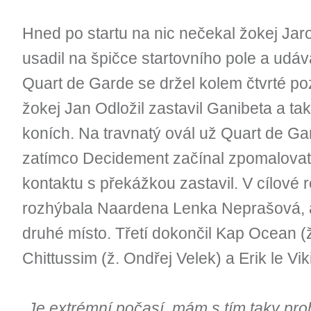
Hned po startu na nic nečekal žokej Ja
usadil na špičce startovního pole a udá
Quart de Garde se držel kolem čtvrté p
žokej Jan Odložil zastavil Ganibeta a ta
koních. Na travnatý ovál už Quart de Gar
zatímco Decidement začínal zpomalovat
kontaktu s překážkou zastavil. V cílové
rozhýbala Naardena Lenka Neprašová, al
druhé místo. Třetí dokončil Kap Ocean 
Chittussim (ž. Ondřej Velek) a Erik le V
„
Je extrémní počasí, mám s tím taky pro