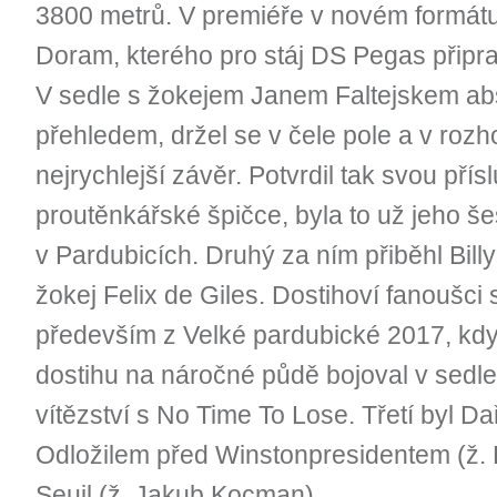
3800 metrů. V premiéře v novém formátu 
Doram, kterého pro stáj DS Pegas připra
V sedle s žokejem Janem Faltejskem abs
přehledem, držel se v čele pole a v rozho
nejrychlejší závěr. Potvrdil tak svou pří
proutěnkářské špičce, byla to už jeho še
v Pardubicích. Druhý za ním přiběhl Billy
žokej Felix de Giles. Dostihoví fanoušci si
především z Velké pardubické 2017, kdy
dostihu na náročné půdě bojoval v sedl
vítězství s No Time To Lose. Třetí byl 
Odložilem před Winstonpresidentem (ž.
Seuil (ž. Jakub Kocman).