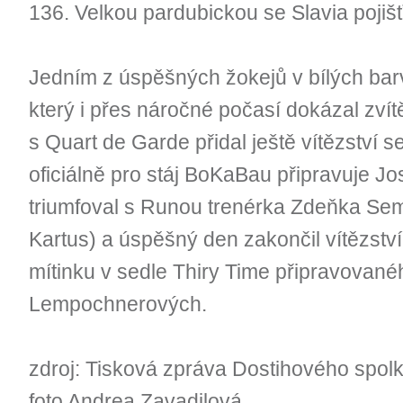
136. Velkou pardubickou se Slavia pojiš
Jedním z úspěšných žokejů v bílých barv
který i přes náročné počasí dokázal zvítěz
s Quart de Garde přidal ještě vítězství 
oficiálně pro stáj BoKaBau připravuje Jos
triumfoval s Runou trenérka Zdeňka Se
Kartus) a úspěšný den zakončil vítězstv
mítinku v sedle Thiry Time připravované
Lempochnerových.
zdroj: Tisková zpráva Dostihového spol
foto Andrea Zavadilová