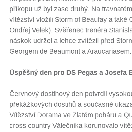
příkopu už byl zase druhý. Na travnatém
vítězství vložili Storm of Beaufay a tak
Ondřej Velek). Svěřenec trenéra Stanisla
náskok udržel a lehce zvítězil před Sto
Georgem de Beaumont a Araucariasem.
Úspěšný den pro DS Pegas a Josefa 
Červnový dostihový den potvrdil vysok
překážkových dostihů a současně ukáza
Vítězství Dorama ve Zlatém poháru a Q
cross country Válečníka korunovalo vítězs