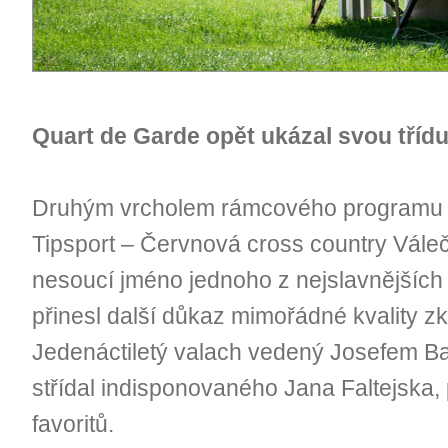
Quart de Garde opět ukázal svou tříd
Druhým vrcholem rámcového programu b
Tipsport – Červnová cross country Vále
nesoucí jméno jednoho z nejslavnějších
přinesl další důkaz mimořádné kvality 
Jedenáctiletý valach vedený Josefem Ba
střídal indisponovaného Jana Faltejska, p
favoritů.