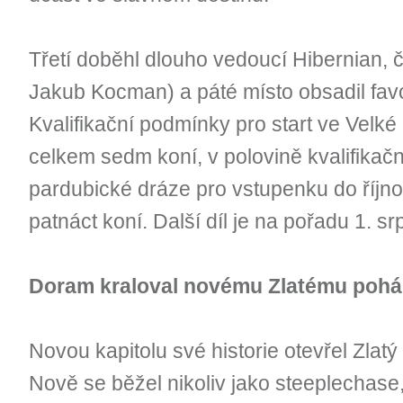
Třetí doběhl dlouho vedoucí Hibernian, čt
Jakub Kocman) a páté místo obsadil fav
Kvalifikační podmínky pro start ve Velké 
celkem sedm koní, v polovině kvalifikačn
pardubické dráze pro vstupenku do říjn
patnáct koní. Další díl je na pořadu 1. sr
Doram kraloval novému Zlatému pohá
Novou kapitolu své historie otevřel Zlat
Nově se běžel nikoliv jako steeplechase