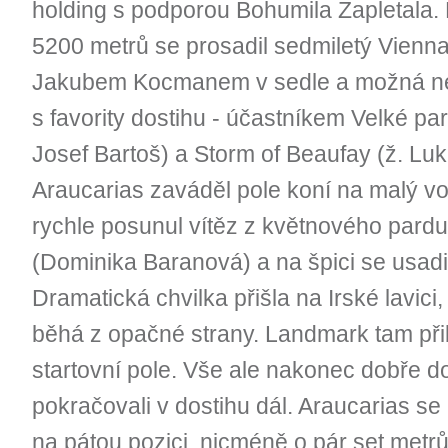
holding s podporou Bohumila Zapletala. 
5200 metrů se prosadil sedmiletý Vienna
Jakubem Kocmanem v sedle a možná neč
s favority dostihu - účastníkem Velké p
Josef Bartoš) a Storm of Beaufay (ž. Lu
Araucarias zaváděl pole koní na malý vo
rychle posunul vítěz z květnového pard
(Dominika Baranová) a na špici se usadil
Dramatická chvilka přišla na Irské lavici,
běhá z opačné strany. Landmark tam přibr
startovní pole. Vše ale nakonec dobře d
pokračovali v dostihu dál. Araucarias se
na pátou pozici, nicméně o pár set metr