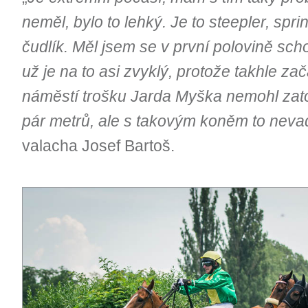
neměl, bylo to lehký. Je to steepler, spri
čudlík. Měl jsem se v první polovině sch
už je na to asi zvyklý, protože takhle z
náměstí trošku Jarda Myška nemohl zatoči
pár metrů, ale s takovým koněm to nevad
valacha Josef Bartoš.