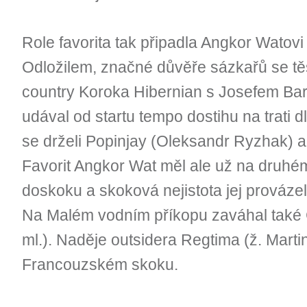
Role favorita tak připadla Angkor Wato
Odložilem, značné důvěře sázkařů se těš
country Koroka Hibernian s Josefem Ba
udával od startu tempo dostihu na trati 
se drželi Popinjay (Oleksandr Ryzhak) a 
Favorit Angkor Wat měl ale už na druhé
doskoku a skoková nejistota jej provázel
Na Malém vodním příkopu zaváhal také
ml.). Naděje outsidera Regtima (ž. Marti
Francouzském skoku.