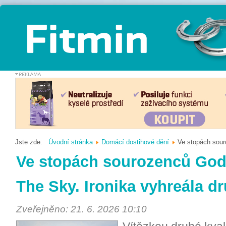
Jste zde:
Úvodní stránka
Domácí dostihové dění
Ve stopách souro
Ve stopách sourozenců Godf
The Sky. Ironika vyhreála dr
Zveřejněno: 21. 6. 2026 10:10