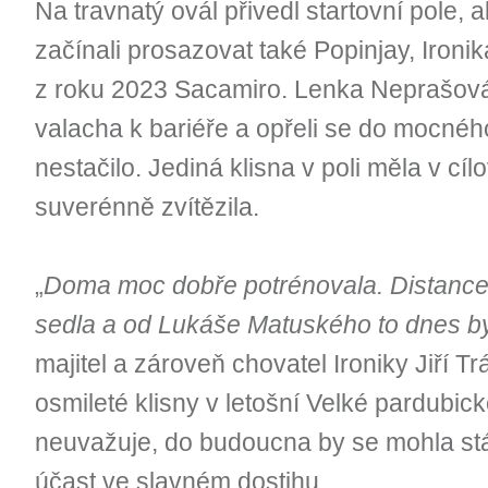
Na travnatý ovál přivedl startovní pole, 
začínali prosazovat také Popinjay, Ironi
z roku 2023 Sacamiro. Lenka Neprašová 
valacha k bariéře a opřeli se do mocného 
nestačilo. Jediná klisna v poli měla v cílo
suverénně zvítězila.
„
Doma moc dobře potrénovala. Distance 
sedla a od Lukáše Matuského to dnes by
majitel a zároveň chovatel Ironiky Jiří Tr
osmileté klisny v letošní Velké pardubické
neuvažuje, do budoucna by se mohla stá
účast ve slavném dostihu.