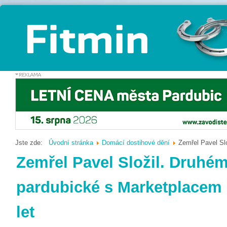
Jste zde:
Úvodní stránka
Domácí dostihové dění
Zemřel Pavel Sl
Zemřel Pavel Složil. Druhém
pardubické s Marketplacem
let