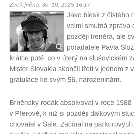
Zveřejněno: 30. 10. 2025 16:17
Jako blesk z čistého 
velmi smutná zpráva o
později trenéra, ale s
pořadatele Pavla Slož
krátce poté, co v úterý na slušovickém z
Mister Slovakia skončil třetí v jednom z v
gratulace ke svým 56. narozeninám.
Brněnský rodák absolvoval v roce 1988
v Přerově, k níž si později dálkovým stu
chovatel v Šale. Začínal na parkurových 