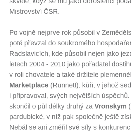
skvěle, když se mu jako dorostenci podaři
Mistrovství ČSR.
Po vojně nejprve rok působil v Zeměděl
poté převzal do soukromého hospodařen
Radslavicích, kde působil nejen jako jezd
letech 2004 - 2010 jako pořadatel dostih
v roli chovatele a také držitele plemen
Marketplace
(Runnett), kůň, v jehož sed
i připravoval, svých největších úspěchů.
skončil o půl délky druhý za
Vronskym
(
pardubické, v níž pak společně ještě získa
Nebál se ani změřil své síly s konkuren