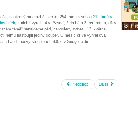
dák, nabízený na dražbě jako lot 254, má za sebou
21 startů v
ostizích
, z nichž vytěžil 4 vítězství, 2 druhá a 3 třetí místa, díky
 kariéře téměř nenajdeme pád, naposledy zvítězil 13. května
oti němu nastoupil jediný soupeř. O měsíc dříve vyhrál dva
du a handicapový steeple o 8.900 Ł v Sedgefieldu.
Předchozí
Další