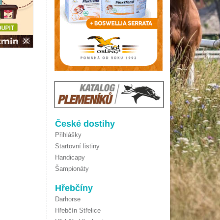
České dostihy
Přihlášky
Startovní listiny
Handicapy
Šampionáty
Hřebčíny
Darhorse
Hřebčín Střelice