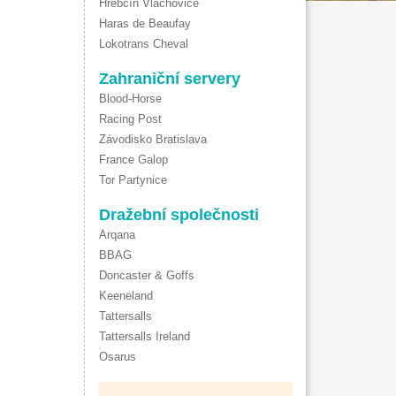
Hřebčín Vlachovice
Haras de Beaufay
Lokotrans Cheval
Zahraniční servery
Blood-Horse
Racing Post
Závodisko Bratislava
France Galop
Tor Partynice
Dražební společnosti
Arqana
BBAG
Doncaster & Goffs
Keeneland
Tattersalls
Tattersalls Ireland
Osarus