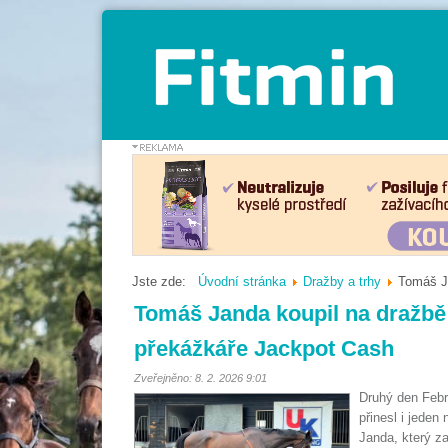
Jste zde:
Úvodní stránka
Dražby a trhy
Tomáš J
Tomáš Janda koupil na dražb
překážkáře Jackpot Cash
Zveřejněno: 8. 2. 2026 9:01
Druhý den Febr
přinesl i jeden
Janda, který z