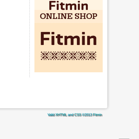
Valid
XHTML
and
CSS
©2013
Fitmin