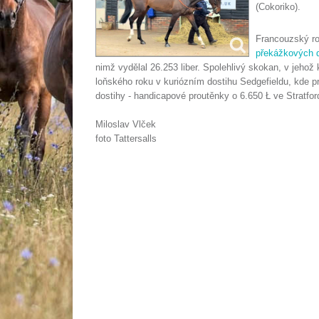
(Cokoriko).
Francouzský ro
překážkových d
nimž vydělal 26.253 liber. Spolehlivý skokan, v jehož
loňského roku v kuriózním dostihu Sedgefieldu, kde pr
dostihy - handicapové proutěnky o 6.650 Ł ve Stratfor
Miloslav Vlček
foto Tattersalls