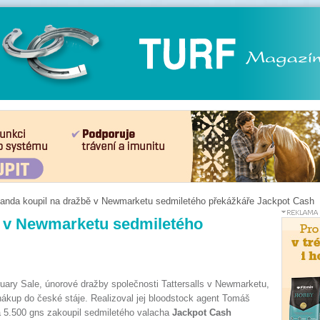
anda koupil na dražbě v Newmarketu sedmiletého překážkáře Jackpot Cash
ě v Newmarketu sedmiletého
uary Sale, únorové dražby společnosti Tattersalls v Newmarketu,
 nákup do české stáje. Realizoval jej bloodstock agent Tomáš
a 5.500 gns zakoupil sedmiletého valacha
Jackpot Cash