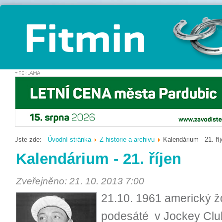
Jste zde:
Úvodní stránka
Z historie a archivu
Kalendárium - 21. ří
Kalendárium - 21. říjen
Zveřejněno: 21. 10. 2013 7:00
21.10. 1961 americký žo
podesáté v Jockey Club