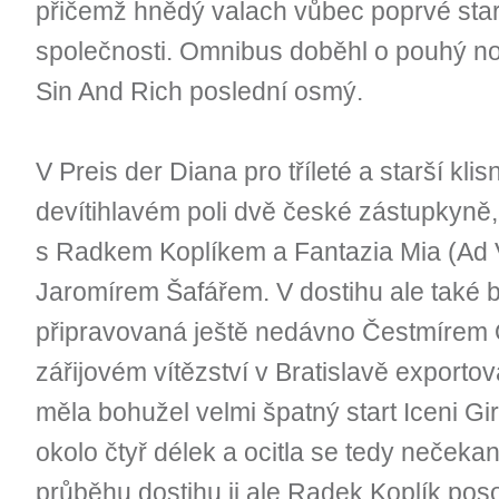
přičemž hnědý valach vůbec poprvé start
společnosti. Omnibus doběhl o pouhý nos 
Sin And Rich poslední osmý.
V Preis der Diana pro tříleté a starší kli
devítihlavém poli dvě české zástupkyně, 
s Radkem Koplíkem a Fantazia Mia (Ad
Jaromírem Šafářem. V dostihu ale také 
připravovaná ještě nedávno Čestmírem O
zářijovém vítězství v Bratislavě exporto
měla bohužel velmi špatný start Iceni Girl,
okolo čtyř délek a ocitla se tedy nečeka
průběhu dostihu ji ale Radek Koplík po