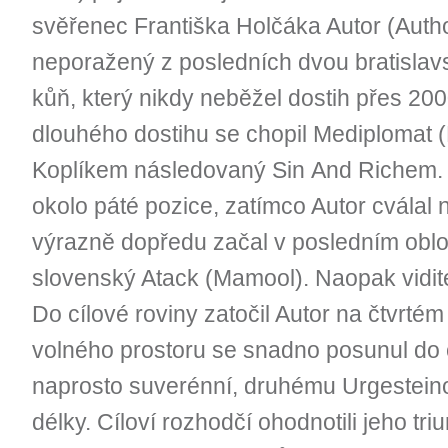
svěřenec Františka Holčáka Autor (Author
neporažený z posledních dvou bratislavs
kůň, který nikdy neběžel dostih přes 2
dlouhého dostihu se chopil Mediploma
Koplíkem následovaný Sin And Richem.
okolo páté pozice, zatímco Autor cválal 
výrazně dopředu začal v posledním oblo
slovenský Atack (Mamool). Naopak vidite
Do cílové roviny zatočil Autor na čtvrtém
volného prostoru se snadno posunul do č
naprosto suverénní, druhému Urgesteinov
délky. Cíloví rozhodčí ohodnotili jeho tr