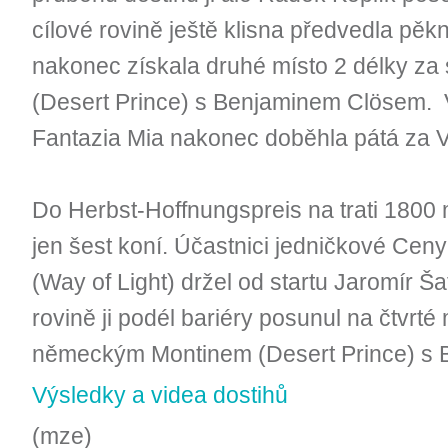
cílové rovině ještě klisna předvedla pěk
nakonec získala druhé místo 2 délky za
(Desert Prince) s Benjaminem Clösem. V
Fantazia Mia nakonec doběhla pátá za 
Do Herbst-Hoffnungspreis na trati 1800
jen šest koní. Účastnici jedničkové Cen
(Way of Light) držel od startu Jaromír Ša
rovině ji podél bariéry posunul na čtvrté
německým Montinem (Desert Prince) s
Výsledky a videa dostihů
(mze)