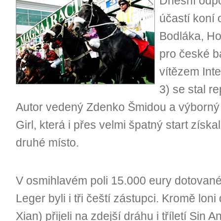
Dnešní odpo
účastí koní 
Bodláka, Ho
pro české 
vítězem Inte
3) se stal r
Autor vedený Zdenko Šmidou a výborný 
Girl, která i přes velmi špatný start získ
druhé místo.
V osmihlavém poli 15.000 eury dotovanéh
Leger byli i tři čeští zástupci. Kromě l
Xian) přijeli na zdejší dráhu i tříletí Sin