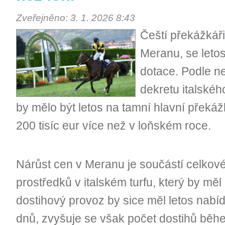
Zveřejněno: 3. 1. 2026 8:43
Čeští překážkáři,
Meranu, se letos
dotace. Podle 
dekretu italskéh
by mělo být letos na tamní hlavní překá
200 tisíc eur více než v loňském roce.
Nárůst cen v Meranu je součástí celkov
prostředků v italském turfu, který by mě
dostihový provoz by sice měl letos nab
dnů, zvyšuje se však počet dostihů běh