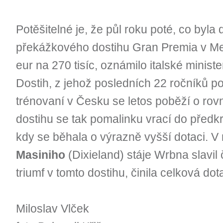
Potěšitelné je, že půl roku poté, co byla
překážkového dostihu Gran Premia v Me
eur na 270 tisíc, oznámilo italské minister
Dostih, z jehož posledních 22 ročníků po
trénovaní v Česku se letos poběží o rovn
dostihu se tak pomalinku vrací do předkr
kdy se běhala o výrazně vyšší dotaci. V
Masiniho
(Dixieland) stáje Wrbna slavil č
triumf v tomto dostihu, činila celková do
Miloslav Vlček