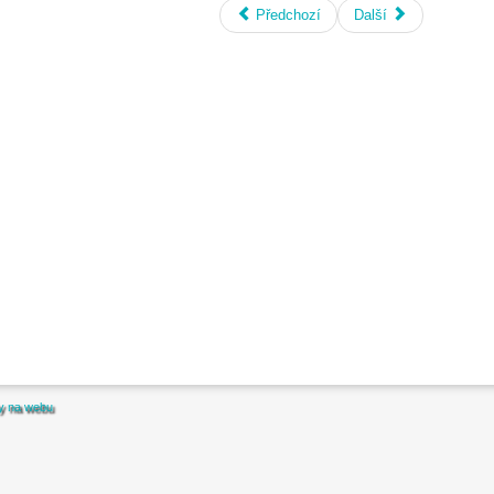
Předchozí
Další
y na webu