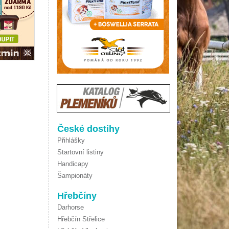
České dostihy
Přihlášky
Startovní listiny
Handicapy
Šampionáty
Hřebčíny
Darhorse
Hřebčín Střelice