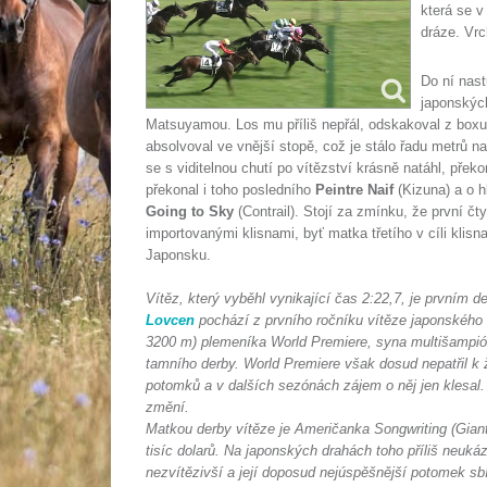
která se v
dráze. Vrc
Do ní nast
japonskýc
Matsuyamou. Los mu příliš nepřál, odskakoval z boxu č
absolvoval ve vnější stopě, což je stálo řadu metrů n
se s viditelnou chutí po vítězství krásně natáhl, pře
překonal i toho posledního
Peintre Naif
(Kizuna) a o h
Going to Sky
(Contrail). Stojí za zmínku, že první č
importovanými klisnami, byť matka třetího v cíli klisn
Japonsku.
Vítěz, který vyběhl vynikající čas 2:22,7, je prvním 
Lovcen
pochází z prvního ročníku vítěze japonského 
3200 m) plemeníka World Premiere, syna multišampió
tamního derby. World Premiere však dosud nepatřil k
potomků a v dalších sezónách zájem o něj jen klesal
změní.
Matkou derby vítěze je Američanka Songwriting (Gian
tisíc dolarů. Na japonských drahách toho příliš neuká
nezvítězivší a její doposud nejúspěšnější potomek sb