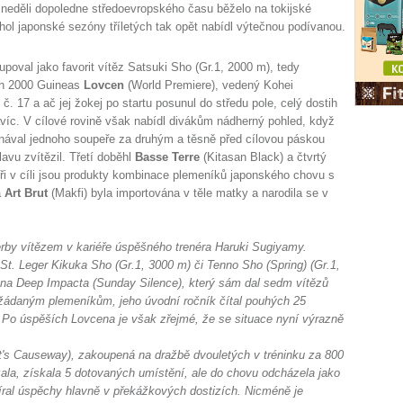
 neděli dopoledne středoevropského času běželo na tokijské
hol japonské sezóny tříletých tak opět nabídl výtečnou podívanou.
upoval jako favorit vítěz Satsuki Sho (Gr.1, 2000 m), tedy
h 2000 Guineas
Lovcen
(World Premiere), vedený Kohei
. 17 a ač jej žokej po startu posunul do středu pole, celý dostih
avíc. V cílové rovině však nabídl divákům nádherný pohled, když
konával jednoho soupeře za druhým a těsně před cílovou páskou
lavu zvítězil. Třetí doběhl
Basse Terre
(Kitasan Black) a čtvrtý
tyři v cíli jsou produkty kombinace plemeníků japonského chovu s
a
Art Brut
(Makfi) byla importována v těle matky a narodila se v
derby vítězem v kariéře úspěšného trenéra Haruki Sugiyamy.
St. Leger Kikuka Sho (Gr.1, 3000 m) či Tenno Sho (Spring) (Gr.1,
na Deep Impacta (Sunday Silence), který sám dal sedm vítězů
 žádaným plemeníkům, jeho úvodní ročník čítal pouhých 25
. Po úspěších Lovcena je však zřejmé, že se situace nyní výrazně
t's Causeway), zakoupená na dražbě dvouletých v tréninku za 800
zala, získala 5 dotovaných umístění, ale do chovu odcházela jako
íral úspěchy hlavně v překážkových dostizích. Nicméně je