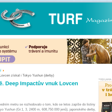
í
Lovcen získal i Tokyo Yushun (derby)
ně. Deep Impactův vnuk Lovcen
edním metru se rozhodovalo o tom, kdo se letos zapíše do listiny
yo Yushun (Gr.1, 3, 2400 m, 608,750.000 jenů), japonského derby,