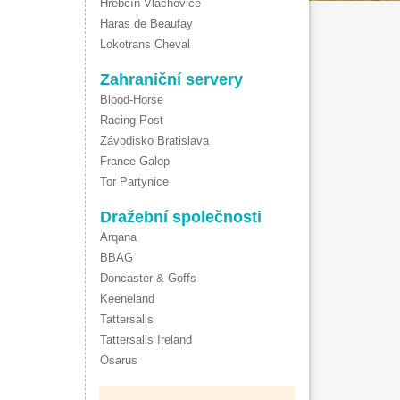
Hřebčín Vlachovice
Haras de Beaufay
Lokotrans Cheval
Zahraniční servery
Blood-Horse
Racing Post
Závodisko Bratislava
France Galop
Tor Partynice
Dražební společnosti
Arqana
BBAG
Doncaster & Goffs
Keeneland
Tattersalls
Tattersalls Ireland
Osarus