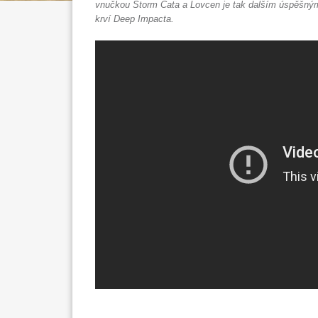
vnučkou Storm Cata a Lovcen je tak dalším úspěšným 
krví Deep Impacta.