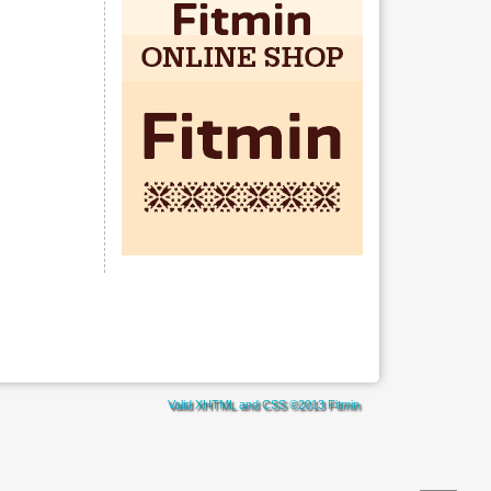
Valid
XHTML
and
CSS
©2013
Fitmin