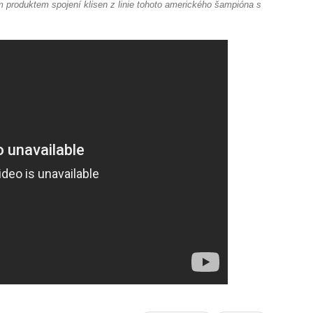
produktem spojení klisen z linie tohoto amerického šampióna s