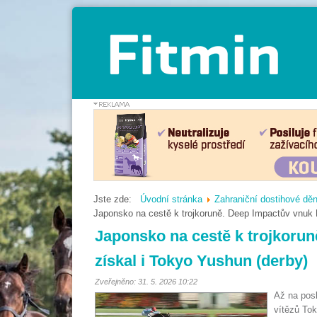
Jste zde:
Úvodní stránka
Zahraniční dostihové děn
Japonsko na cestě k trojkoruně. Deep Impactův vnuk 
Japonsko na cestě k trojkoru
získal i Tokyo Yushun (derby)
Zveřejněno: 31. 5. 2026 10:22
Až na posl
vítězů Tok