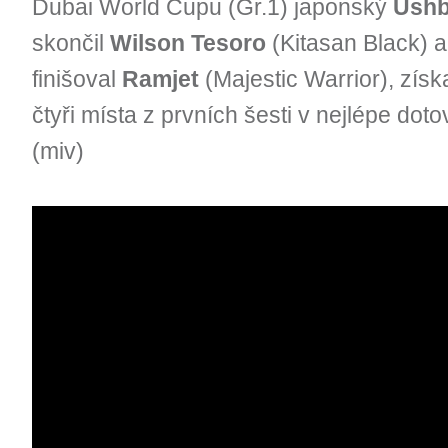
Dubai World Cupu (Gr.1) japonský
Ushb
skončil
Wilson Tesoro
(Kitasan Black) a
finišoval
Ramjet
(Majestic Warrior), zís
čtyři místa z prvních šesti v nejlépe do
(miv)