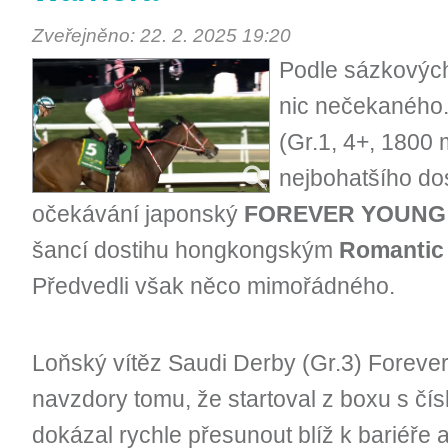
Zveřejněno: 22. 2. 2025 19:20
Podle sázkových
nic nečekaného.
(Gr.1, 4+, 1800 
nejbohatšího dos
očekávání japonský
FOREVER YOUNG
šancí dostihu hongkongským
Romantic
Předvedli však něco mimořádného.
Loňský vítěz Saudi Derby (Gr.3) Foreve
navzdory tomu, že startoval z boxu s čís
dokázal rychle přesunout blíž k bariéře 