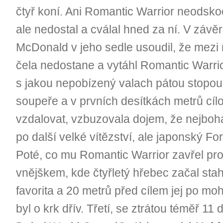
čtyř koní. Ani Romantic Warrior neodskoči
ale nedostal a cválal hned za ní. V zá
McDonald v jeho sedle usoudil, že mezi n
čela nedostane a vytáhl Romantic Warrio
s jakou nepobízený valach pátou stopou 
soupeře a v prvních desítkách metrů cílo
vzdalovat, vzbuzovala dojem, že nejbohatš
po další velké vítězství, ale japonský F
Poté, co mu Romantic Warrior zavřel pros
vnějškem, kde čtyřletý hřebec začal st
favorita a 20 metrů před cílem jej po mohu
byl o krk dřív. Třetí, se ztrátou téměř 11 