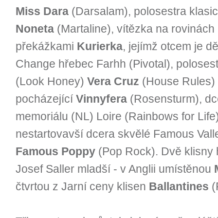
Miss Dara
(Darsalam), polosestra klasick
Noneta
(Martaline), vítězka na rovinách
překážkami
Kurierka
, jejímž otcem je d
Change hřebec Farhh (Pivotal), polosest
(Look Honey)
Vera Cruz
(House Rules) i
pocházející
Vinnyfera
(Rosensturm), dc
memoriálu (NL) Loire (Rainbows for Life
nestartovavší dcera skvělé Famous Va
Famous Poppy
(Pop Rock). Dvě klisny h
Josef Saller mladší - v Anglii umístěnou
čtvrtou z Jarní ceny klisen
Ballantines
(