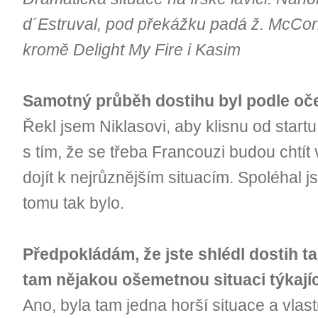
d´Estruval, pod překážku padá ž. McC
kromě Delight My Fire i Kasim
Samotný průběh dostihu byl podle oč
Řekl jsem Niklasovi, aby klisnu od start
s tím, že se třeba Francouzi budou chtít
dojít k nejrůznějším situacím. Spoléhal 
tomu tak bylo.
Předpokládám, že jste shlédl dostih tak
tam nějakou ošemetnou situaci týkají
Ano, byla tam jedna horší situace a vlastn