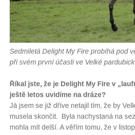
Sedmiletá Delight My Fire probíhá pod 
při svém první účasti ve Velké pardubick
Říkal jste, že je Delight My Fire v „lau
ještě letos uvidíme na dráze?
Já jsem se již dříve netajil tím, že by Ve
musela skončit. Byla nachystaná na sezó
mohla mít delší. A věřím tomu, že v list