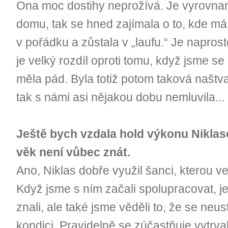
Ona moc dostihy neprožívá. Je vyrovnaná
domu, tak se hned zajímala o to, kde m
v pořádku a zůstala v „laufu.“ Je napros
je velký rozdíl oproti tomu, když jsme se l
měla pád. Byla totiž potom taková naštv
tak s námi asi nějakou dobu nemluvila...
Ještě bych vzdala hold výkonu Niklas
věk není vůbec znát.
Ano, Niklas dobře využil šanci, kterou v
Když jsme s ním začali spolupracovat, 
znali, ale také jsme věděli to, že se neu
kondici. Pravidelně se zúčastňuje vytrv