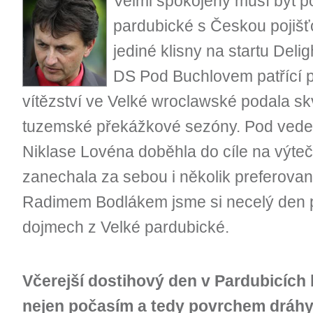
Velmi spokojený musí být po
pardubické s Českou pojišť
jediné klisny na startu Deli
DS Pod Buchlovem patřící p
vítězství ve Velké wroclawské podala sk
tuzemské překážkové sezóny. Pod vede
Niklase Lovéna doběhla do cíle na výteč
zanechala za sebou i několik preferovan
Radimem Bodlákem jsme si necelý den po
dojmech z Velké pardubické.
Včerejší dostihový den v Pardubicích 
nejen počasím a tedy povrchem dráhy,