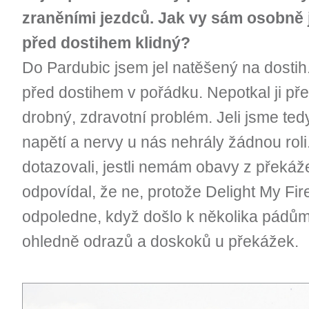
zraněními jezdců. Jak vy sám osobně j
před dostihem klidný?
Do Pardubic jsem jel natěšený na dostih.
před dostihem v pořádku. Nepotkal ji př
drobný, zdravotní problém. Jeli jsme te
napětí a nervy u nás nehrály žádnou roli
dotazovali, jestli nemám obavy z překáž
odpovídal, že ne, protože Delight My Fir
odpoledne, když došlo k několika pádům
ohledně odrazů a doskoků u překážek.