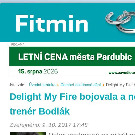
Jste zde:
Úvodní stránka
Domácí dostihové dění
Delight My Fire 
Delight My Fire bojovala a n
trenér Bodlák
Zveřejněno: 9. 10. 2017 17:48