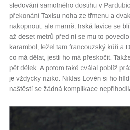
sledování samotného dostihu v Pardubic
překonání Taxisu noha ze třmenu a dvak
nakopnout, ale marně. Irská lavice se bl
až deset metrů před ní se mu to povedlo
karambol, ležel tam francouzský kůň a D
co má dělat, jestli ho má přeskočit. Takže 
pět délek. A potom také cválal poblíž pr
je vždycky riziko. Niklas Lovén si ho hlíd
naštěstí se žádná komplikace nepřihodil