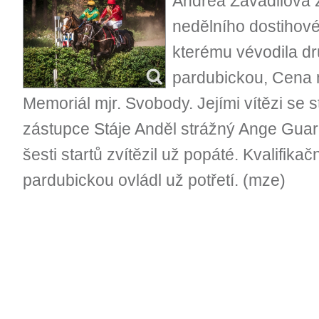
Andrea Zavadilová 
nedělního dostihové
kterému vévodila dr
pardubickou, Cena 
Memoriál mjr. Svobody. Jejími vítězi se 
zástupce Stáje Anděl strážný Ange Guard
šesti startů zvítězil už popáté. Kvalifika
pardubickou ovládl už potřetí. (mze)