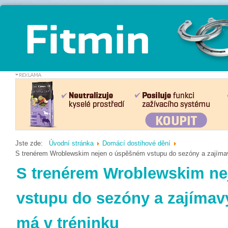
Jste zde:
Úvodní stránka
Domácí dostihové dění
S trenérem Wroblewskim nejen o úspěšném vstupu do sezóny a zajímav
S trenérem Wroblewskim n
vstupu do sezóny a zajímav
má v tréninku