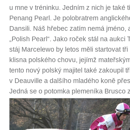
u mne v tréninku. Jedním z nich je také tř
Penang Pearl. Je polobratrem anglické
Dansili. Náš hřebec zatím nemá jméno, 
„Polish Pearl“. Jako roček stál na aukci Ta
stáj Marcelewo by letos měli startovat tř
klisna polského chovu, jejímž mateřským
tento nový polský majitel také zakoupil t
v Deauville a dalšího mladého koně pře
Jedná se o potomka plemeníka Brusco z