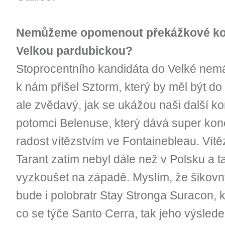
Nemůžeme opomenout překážkové kon
Velkou pardubickou?
Stoprocentního kandidáta do Velké nem
k nám přišel Sztorm, který by měl být d
ale zvědavý, jak se ukážou naši další k
potomci Belenuse, který dává super kon
radost vítězstvím ve Fontainebleau. Vít
Tarant zatím nebyl dále než v Polsku a t
vyzkoušet na západě. Myslím, že šiko
bude i polobratr Stay Stronga Suracon, k
co se týče Santo Cerra, tak jeho výslede