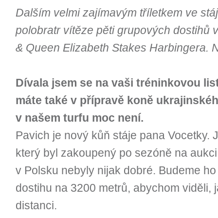
Dalším velmi zajímavým tříletkem ve stá
polobratr vítěze pěti grupových dostihů 
& Queen Elizabeth Stakes Harbingera. N
Dívala jsem se na vaši tréninkovou lis
máte také v přípravě koně ukrajinské
v našem turfu moc není.
Pavich je nový kůň stáje pana Vocetky. J
který byl zakoupený po sezóně na aukci
v Polsku nebyly nijak dobré. Budeme ho
dostihu na 3200 metrů, abychom viděli, 
distanci.