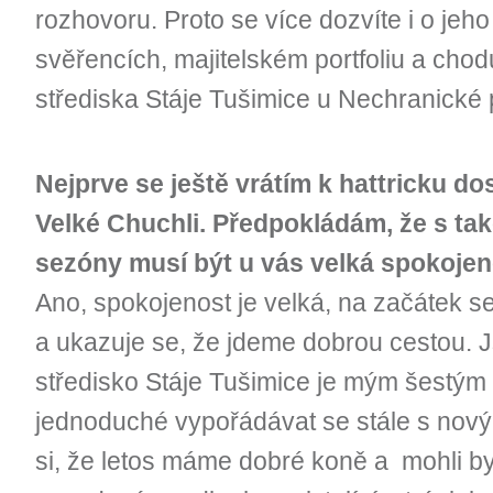
rozhovoru. Proto se více dozvíte i o jeh
svěřencích, majitelském portfoliu a cho
střediska Stáje Tušimice u Nechranické
Nejprve se ještě vrátím k hattricku d
Velké Chuchli. Předpokládám, že s t
sezóny musí být u vás velká spokoje
Ano, spokojenost je velká, na začátek 
a ukazuje se, že jdeme dobrou cestou. J
středisko Stáje Tušimice je mým šestým
jednoduché vypořádávat se stále s nov
si, že letos máme dobré koně a mohli b