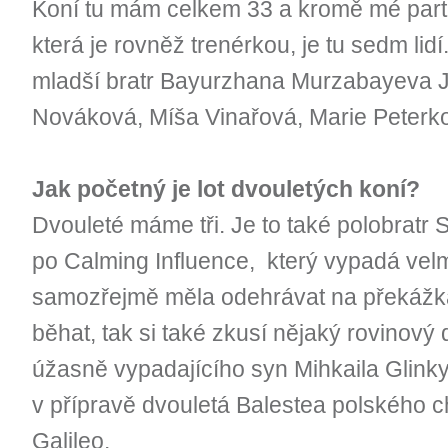
Koní tu mám celkem 33 a kromě mé part
která je rovněž trenérkou, je tu sedm lidí
mladší bratr Bayurzhana Murzabayeva J
Nováková, Míša Vinařová, Marie Peterk
Jak početný je lot dvouletých koní?
Dvouleté máme tři. Je to také polobratr 
po Calming Influence, který vypadá velm
samozřejmě měla odehrávat na překážká
běhat, tak si také zkusí nějaký rovinový 
úžasně vypadajícího syn Mihkaila Glink
v přípravě dvouletá Balestea polského c
Galileo.