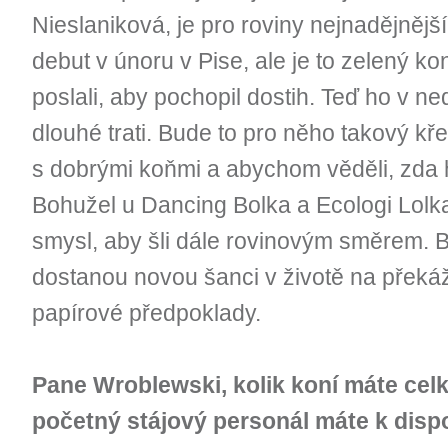
Nieslaniková, je pro roviny nejnadějnějš
debut v únoru v Pise, ale je to zelený ko
poslali, aby pochopil dostih. Teď ho v n
dlouhé trati. Bude to pro něho takový kř
s dobrými koňmi a abychom věděli, zda 
Bohužel u Dancing Bolka a Ecologi Lolk
smysl, aby šli dále rovinovým směrem. 
dostanou novou šanci v životě na překáž
papírové předpoklady.
Pane Wroblewski, kolik koní máte celk
početný stájový personál máte k disp