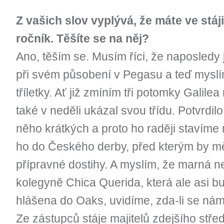
Z vašich slov vyplývá, že máte ve stáji
ročník. Těšíte se na něj?
Ano, těším se. Musím říci, že naposledy 
při svém působení v Pegasu a teď mysl
tříletky. Ať již zmíním tři potomky Galil
také v neděli ukázal svou třídu. Potvrdil
něho krátkých a proto ho raději stavíme 
ho do Českého derby, před kterým by mě
přípravné dostihy. A myslím, že marná ne
kolegyně Chica Querida, která ale asi bu
hlášena do Oaks, uvidíme, zda-li se nám
Ze zástupců stáje majitelů zdejšího stře