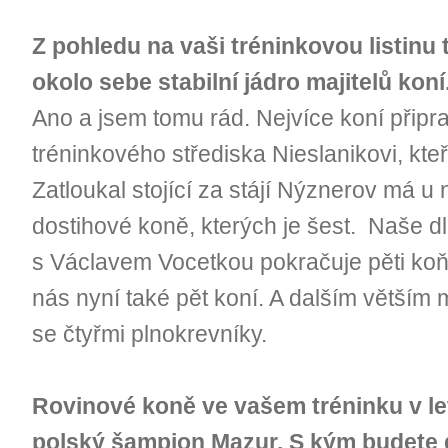
Z pohledu na vaši tréninkovou listinu 
okolo sebe stabilní jádro majitelů koní
Ano a jsem tomu rád. Nejvíce koní připra
tréninkového střediska Nieslanikovi, kte
Zatloukal stojící za stájí Nýznerov má u
dostihové koně, kterých je šest. Naše d
s Václavem Vocetkou pokračuje pěti koň
nás nyní také pět koní. A dalším větším 
se čtyřmi plnokrevníky.
Rovinové koně ve vašem tréninku v le
polský šampion Mazur. S kým budete 