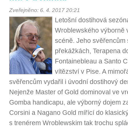
Zveřejněno: 6. 4. 2017 20:21
Letošní dostihová sezón
Wroblewského výborně v 
scéně. Jeho svěřencům s
překážkách, Terapena do
Fontainebleau a Santo Ce
vítězství v Pise. A mimo
svěřencům vydařil i úvodní dostihový d
Nejenže Master of Gold dominoval ve vr
Gomba handicapu, ale výborný dojem zane
Corsini a Nagano Gold mířící do klasick
s trenérem Wroblewskim tak trochu splá