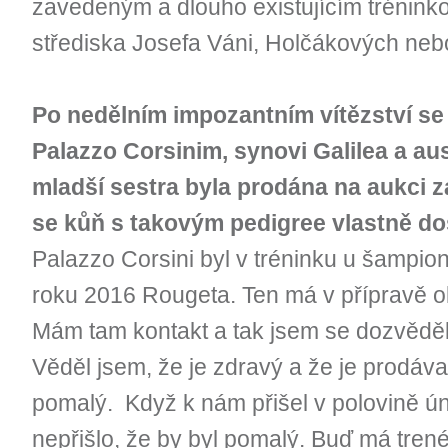
zavedeným a dlouho existujícím trénink
střediska Josefa Váni, Holčákových ne
Po nedělním impozantním vítězství se 
Palazzo Corsinim, synovi Galilea a au
mladší sestra byla prodána na aukci za
se kůň s takovým pedigree vlastně do
Palazzo Corsini byl v tréninku u šampio
roku 2016 Rougeta. Ten má v přípravě o
Mám tam kontakt a tak jsem se dozvěděl,
Věděl jsem, že je zdravý a že je prodáva
pomalý. Když k nám přišel v polovině ún
nepřišlo, že by byl pomalý. Buď má tren