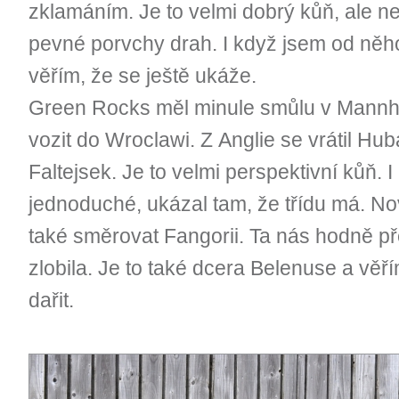
zklamáním. Je to velmi dobrý kůň, ale 
pevné porvchy drah. I když jsem od něho
věřím, že se ještě ukáže.
Green Rocks měl minule smůlu v Mann
vozit do Wroclawi. Z Anglie se vrátil Hub
Faltejsek. Je to velmi perspektivní kůň. 
jednoduché, ukázal tam, že třídu má. 
také směrovat Fangorii. Ta nás hodně 
zlobila. Je to také dcera Belenuse a věř
dařit.