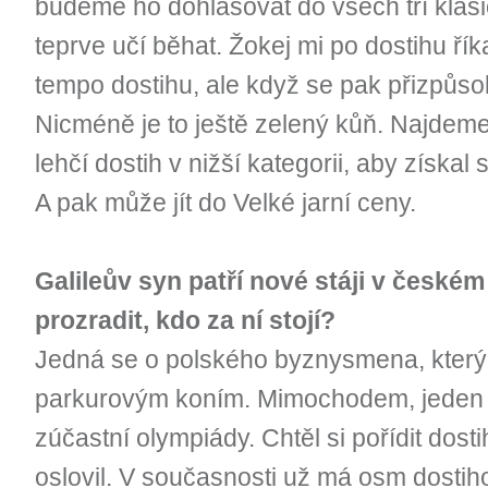
budeme ho dohlašovat do všech tří klasi
teprve učí běhat. Žokej mi po dostihu ří
tempo dostihu, ale když se pak přizpůsobi
Nicméně je to ještě zelený kůň. Najdeme
lehčí dostih v nižší kategorii, aby získa
A pak může jít do Velké jarní ceny.
Galileův syn patří nové stáji v české
prozradit, kdo za ní stojí?
Jedná se o polského byznysmena, který
parkurovým koním. Mimochodem, jeden 
zúčastní olympiády. Chtěl si pořídit dost
oslovil. V současnosti už má osm dostiho