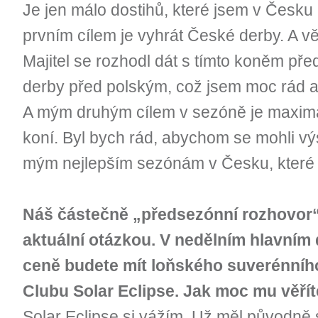
Je jen málo dostihů, které jsem v Česk
prvním cílem je vyhrát České derby. A v
Majitel se rozhodl dát s tímto koněm př
derby před polským, což jsem moc rád a
A mým druhým cílem v sezóně je maximál
koní. Byl bych rád, abychom se mohli vý
mým nejlepším sezónám v Česku, které 
Náš částečně „předsezónní rozhovor“
aktuální otázkou. V nedělním hlavním
ceně budete mít loňského suverénníh
Clubu Solar Eclipse. Jak moc mu věří
Solar Eclipse si vážím. Už měl původně 