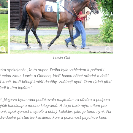
Lewis Gal
érka spokojená:
„Je to super. Dráha byla vzhledem k počasí i
celou zimu. Lewis a Orleano, kteří budou běhat střední a delší
 koně, kteří běhají kratší dostihy, začínají nyní. Osm týdnů před
řadí k těm lepším.“
0?
„Nejprve bych ráda poděkovala majitelům za důvěru a podporu.
výšili handicap o mnoho kilogramů. A to je také mým cílem pro
oní, spokojenost majitelů a dobrý kolektiv, jako je tomu nyní. Na
dividuelní přístup ke každému koni a pozornost psychice koní,