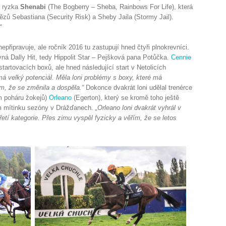
á ryzka
Shenabi
(The Bogberry – Sheba, Rainbows For Life), která
zů Sebastiana (Security Risk) a Sheby Jaila (Stormy Jail).
“
řipravuje, ale ročník 2016 tu zastupují hned čtyři plnokrevníci.
avná Dally Hit, tedy Hippolit Star – Pejšková pana Potůčka.
Cennie
startovacích boxů, ale hned následující start v Netolicích
má velký potenciál. Měla loni problémy s boxy, které má
m, že se změnila a dospěla.“
Dokonce dvakrát loni udělal trenérce
ém poháru žokejů)
Orleano
(Egerton), který se kromě toho ještě
ím mítinku sezóny v Drážďanech.
„Orleano loni dvakrát vyhrál v
řetí kategorie. Přes zimu vyspěl fyzicky a věřím, že se letos