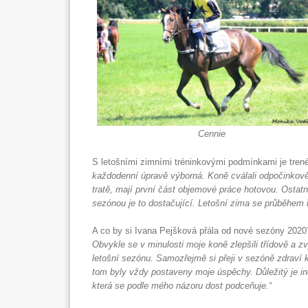
Cennie
S letošními zimními tréninkovými podmínkami je tren
každodenní úpravě výborná. Koně cválali odpočinkově 
tratě, mají první část objemové práce hotovou. Ostatní
sezónou je to dostačující. Letošní zima se průběhem 
A co by si Ivana Pejšková přála od nové sezóny 202
Obvykle se v minulosti moje koně zlepšili třídově a z
letošní sezónu. Samozřejmě si přeji v sezóně zdraví k
tom byly vždy postaveny moje úspěchy. Důležitý je in
která se podle mého názoru dost podceňuje.“