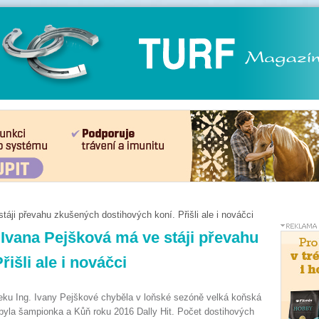
táji převahu zkušených dostihových koní. Přišli ale i nováčci
 Ivana Pejšková má ve stáji převahu
išli ale i nováčci
ku Ing. Ivany Pejškové chyběla v loňské sezóně velká koňská
 byla šampionka a Kůň roku 2016 Dally Hit. Počet dostihových