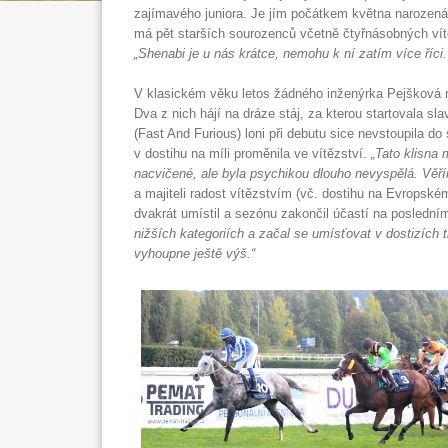
zajímavého juniora. Je jím počátkem května narozen
má pět starších sourozenců včetně čtyřnásobných vítě
„Shenabi je u nás krátce, nemohu k ní zatím více říci.
V klasickém věku letos žádného inženýrka Pejšková nep
Dva z nich hájí na dráze stáj, za kterou startovala sl
(Fast And Furious) loni při debutu sice nevstoupila do 
v dostihu na míli proměnila ve vítězství.
„Tato klisna 
nacvičené, ale byla psychikou dlouho nevyspělá. Věří
a majiteli radost vítězstvím (vč. dostihu na Evropsk
dvakrát umístil a sezónu zakončil účastí na posledn
nižších kategoriích a začal se umísťovat v dostizích t
vyhoupne ještě výš.“