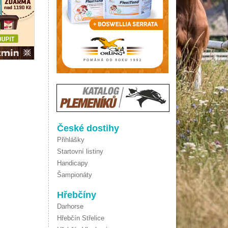
České dostihy
Přihlášky
Startovní listiny
Handicapy
Šampionáty
Hřebčíny
Darhorse
Hřebčín Střelice