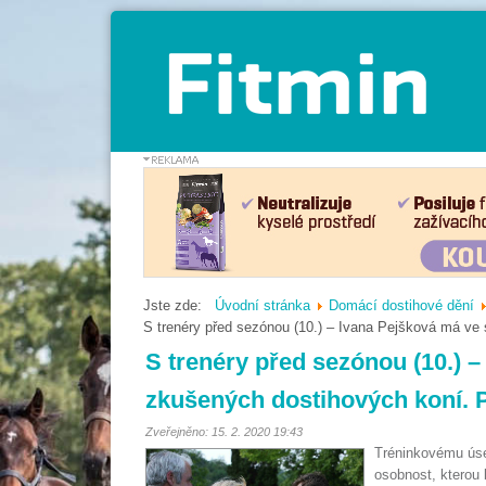
Jste zde:
Úvodní stránka
Domácí dostihové dění
S trenéry před sezónou (10.) – Ivana Pejšková má ve s
S trenéry před sezónou (10.) –
zkušených dostihových koní. Př
Zveřejněno: 15. 2. 2020 19:43
Tréninkovému úse
osobnost, kterou