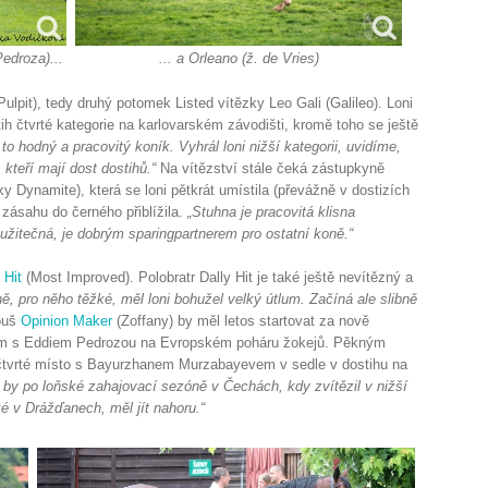
edroza)...
... a Orleano (ž. de Vries)
Pulpit), tedy druhý potomek Listed vítězky Leo Gali (Galileo). Loni
ih čtvrté kategorie na karlovarském závodišti, kromě toho se ještě
o hodný a pracovitý koník. Vyhrál loni nižší kategorii, uvidíme,
kteří mají dost dostihů.“
Na vítězství stále čeká zástupkyně
y Dynamite), která se loni pětkrát umístila (převážně v dostizích
zásahu do černého přiblížila.
„Stuhna je pracovitá klisna
i užitečná, je dobrým sparingpartnerem pro ostatní koně.“
 Hit
(Most Improved). Polobratr Dally Hit je také ještě nevítězný a
ně, pro něho těžké, měl loni bohužel velký útlum. Začíná ale slibně
louš
Opinion Maker
(Zoffany) by měl letos startovat za nově
zstvím s Eddiem Pedrozou na Evropském poháru žokejů. Pěkným
 čtvrté místo s Bayurzhanem Murzabayevem v sedle v dostihu na
 by po loňské zahajovací sezóně v Čechách, kdy zvítězil v nižší
ké v Drážďanech, měl jít nahoru.“