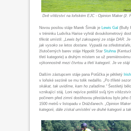
Dvě vítězství na loňském EJC - Opinion Maker (ž. P
Novou posilou stáje Marek Šimák je
Lewis Gal
(Bully 
v tréninku Ludvíka Harise vyhrál dvoukilometrový dost
třikrát umístil.
„Lewis byl zakoupený ze stáje DAR. Je t
jak vysoko se letos dostane. Vypadá na středotraťaře, 
žlutočerných barev stáje Hippolit Star
Stuhna
(Kentuck
třetí kategorie) a druhým místem se už premiérovému 
výkonnostně mezi čtvrtou a třetí kategorií. Je ve stáj
Dalším zástupcem stáje pana Potůčka je pětiletý
Irish
v loňské sezóně se mu tolik nedařilo.
„Po tříleté sezo
skákat, tak uvidíme, kam ho zařadíme.“
Šestiletý bě
vznikající stáj. Loni nejvíce potěšil svůj tým vítě
počinem před zimní dostihovou přestávkou bylo jeho
1500 metrů v listopadu v Drážďanech.
„Opinion Maker
kategorii, dále získal umístění ve druhé kategorii a ta