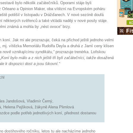
v sestavě bylo několik začátečníků. Oporami stáje byli
z Orleano a Opinion Maker, oba vítězní na Evropském poháru
ještě potěšil v listopadu v Drážďanech. V nové sezóně doufá
ní některých svěřenců a také vkládá naději v nové posily stáje.
elmi známá a mohla by „nést ovoce“ brzy.
koní. Jak mi ale prozrazuje, čeká na příchod ještě jednoho velmi
), mj. vítězka Memoriálu Rudolfa Deyla a druhá z Jarní ceny klisen
a nově vznikajícímu syndikátu,“
prozrazuje trenérka. Loňskou
„Koní bylo málo a z nich ještě tři byli začátečníci, takže dosažená
le k dispozici dost a jsou šikovní.“
chl
ra Jandošová, Vladimír Černý,
á, Helena Pejšková, žákyně Alena Plimlová
zdce podle potřeb jednotlivých koní, přednost dostanou
ho dostihového ročníku, letos tu ale nacházíme jednoho