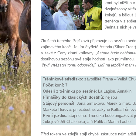
koní byl nižší a 
dvojnásobný vítě
žokejů, a bělouš 
trenérka v zlepše
Jedna z nich je v
Zkušená trenérka Pejšková připravuje na sezónu sedm 
zajímavého koně. Je jím čtyřletá Astoria (Silver Frost
a také z Ceny zimní královny.
„Astoria bude nabídnut
dostihovou sezónu své stáje hodnotí jako průměrnou.
čtyři vítězství tomu odpovídají. Lidí na ježdění mám a
Tréninkové středisko:
závodiště Praha – Velká Chu
Počet koní:
7
Odešli z tréninku po sezóně:
La Lagion, Annakin
Přihlášky do klasických dostihů:
nejsou
Stájový personál:
Jana Šimáková, Marek Šimák, Bá
Markéta Horová, příležitostně: žákyně Katka Tůmov
První jezdec:
stáj nemá. Trenérka bude angažovat je
žokejové Jiří Chaloupka, Jiří Palík a Martin Laube
Před rokem ve zdejší stáji chyběl zástupce nejmladší