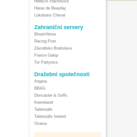
Hřebčín Vlachovice
Haras de Beaufay
Lokotrans Cheval
Zahraniční servery
Blood-Horse
Racing Post
Závodisko Bratislava
France Galop
Tor Partynice
Dražební společnosti
Arqana
BBAG
Doncaster & Goffs
Keeneland
Tattersalls
Tattersalls Ireland
Osarus