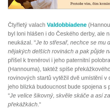
Čtyřletý valach
Valdobbiadene
(Hannoum
byl loni hlášen i do Českého derby, ale
neukázal. "
Je to střesař, nechce se mu 
nějakých delších rovinách a pak půjde 
přišel k trenérovi i jeho paternitní polobr
(Hannouma), taktéž spíše překážkového p
rovinových startů vytěžil dvě umístění v d
jeho blízká budoucnost bude spojena s
"
Je velice šikovný, skvěle skáče a asi 
překážkách
."