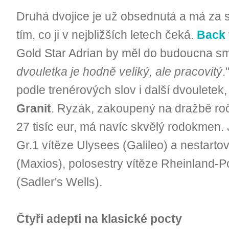
Druhá dvojice je už obsednutá a má za
tím, co ji v nejbližších letech čeká.
Back 
Gold Star Adrian by měl do budoucna sm
dvouletka je hodně veliký, ale pracovitý
.
podle trenérových slov i další dvouletek
Granit
. Ryzák, zakoupený na dražbě ro
27 tisíc eur, má navíc skvělý rodokmen
Gr.1 vítěze Ulysees (Galileo) a nestarto
(Maxios), polosestry vítěze Rheinland-P
(Sadler's Wells).
Čtyři adepti na klasické pocty