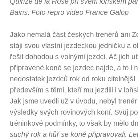
Quinze de la Rose při svém loňském pará
Bains. Foto repro video France Galop
Jako nemalá část českých trenérů ani
stáji svou vlastní jezdeckou jedničku a
řešit dohodou s volnými jezdci. Ač jich u
připravené koně se jezdec najde, a to i 
nedostatek jezdců rok od roku citelnější
především s těmi, kteří mu jezdili i v loň
Jak jsme uvedli už v úvodu, nebyl trenér
výsledky svých rovinových koní. Svůj pod
tréninkové podmínky, to však by mělo dne
suchý rok a hůř se koně připravovali. L