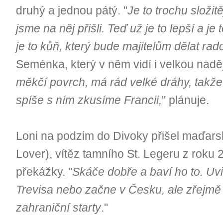
druhý a jednou pátý. "
Je to trochu složitě
jsme na něj přišli. Teď už je to lepší a je
je to kůň, který bude majitelům dělat rad
Seménka, který v něm vidí i velkou nadě
měkčí povrch, má rád velké dráhy, takže
spíše s ním zkusíme Francii,
" plánuje.
Loni na podzim do Divoky přišel maďar
Lover), vítěz tamního St. Legeru z roku 2
překážky. "
Skáče dobře a baví ho to. Uvi
Trevisa nebo začne v Česku, ale zřejmě 
zahraniční starty
."