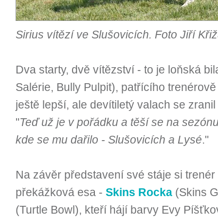
Sirius vítězí ve Slušovicích. Foto Jiří K
Dva starty, dvě vítězství - to je loňská b
Salérie, Bully Pulpit), patřícího trenérov
ještě lepší, ale devítiletý valach se zran
"
Teď už je v pořádku a těší se na sezón
kde se mu dařilo - Slušovicích a Lysé
."
Na závěr představení své stáje si trenér
překážková esa -
Skins Rocka
(Skins 
(Turtle Bowl), kteří hájí barvy Evy Píšť