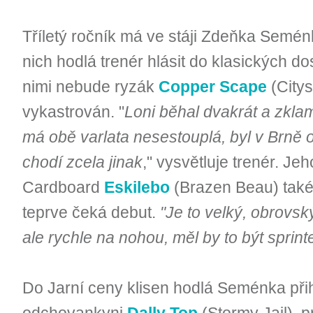
Tříletý ročník má ve stáji Zdeňka Seménk
nich hodlá trenér hlásit do klasických do
nimi nebude ryzák
Copper Scape
(Citys
vykastrován. "
Loni běhal dvakrát a zklama
má obě varlata nesestouplá, byl v Brně 
chodí zcela jinak
," vysvětluje trenér. Je
Cardboard
Eskilebo
(Brazen Beau) také 
teprve čeká debut.
"Je to velký, obrovský
ale rychle na nohou, měl by to být sprint
Do Jarní ceny klisen hodlá Seménka při