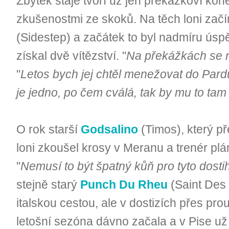
Zbytek stáje tvoří už jen překážkoví kon
zkušenostmi ze skoků. Na těch loni začín
(Sidestep) a začátek to byl nadmíru úsp
získal dvě vítězství. "
Na překážkách se 
"
Letos bych jej chtěl menežovat do Pardu
je jedno, po čem cválá, tak by mu to ta
O rok starší
Godsalino
(Timos), který př
loni zkoušel krosy v Meranu a trenér plán
"
Nemusí to být špatný kůň pro tyto dosti
stejně starý
Punch Du Rheu
(Saint Des S
italskou cestou, ale v dostizích přes pr
letošní sezóna dávno začala a v Pise už s