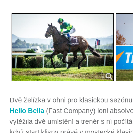
Dvě želízka v ohni pro klasickou sezón
Hello Bella
(Fast Company) loni absolvova
vytěžila dvě umístění a trenér s ní počítá
když start klisny právě v mostecké klasi