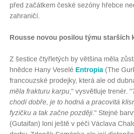
před začátkem české sezóny hřebce ne
zahraničí.
Rousse novou posilou týmu starších 
Z šestice čtyřletých by většina měla zůsta
hnědce Hany Veselé
Entropia
(The Gurk
francouzské prodejky, která ale od dubna
měla frakturu karpu
," vysvětluje trenér. "
chodí dobře, je to hodná a pracovitá klis
fyzičku a tak začne později
." Stejné bar
(Gutaifan) loni ještě v péči Václava Ch