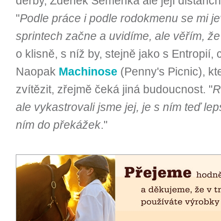
derby, Zdeněk Seménka ale její distanční
"
Podle práce i podle rodokmenu se mi jev
sprintech začne a uvidíme, ale věřím, že
o klisně, s níž by, stejně jako s Entropií, 
Naopak
Machinose
(Penny's Picnic), kt
zvítězit, zřejmě čeká jiná budoucnost. "
R
ale vykastrovali jsme jej, je s ním teď l
ním do překážek
."