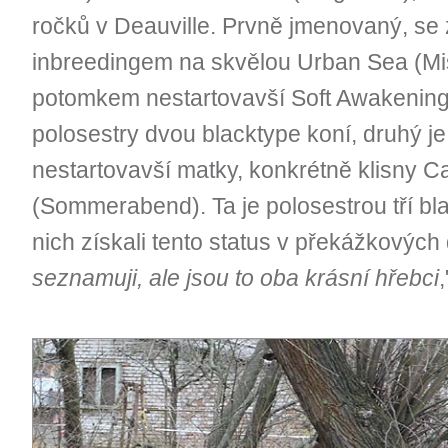
ročků v Deauville. Prvně jmenovaný, se
inbreedingem na skvělou Urban Sea (Mis
potomkem nestartovavší Soft Awakening 
polosestry dvou blacktype koní, druhý j
nestartovavší matky, konkrétně klisny C
(Sommerabend). Ta je polosestrou tří bl
nich získali tento status v překážkových 
seznamuji, ale jsou to oba krásní hřebci