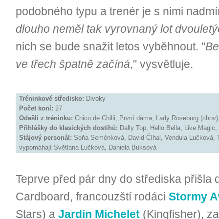
podobného typu a trenér je s nimi nadmí
dlouho neměl tak vyrovnaný lot dvoulet
nich se bude snažit letos vyběhnout. "
Be
ve třech špatně začíná
," vysvětluje.
Tréninkové středisko:
Divoky
Počet koní:
27
Odešli z tréninku:
Chico de Chilli, První dáma, Lady Roseburg (chov)
Přihlášky do klasických dostihů:
Dally Top, Hello Bella, Like Magic,
Stájový personál:
Soňa Seménková, David Číhal, Vendula Lučková, Te
vypomáhají Světlana Lučková, Daniela Buksová
Teprve před pár dny do střediska přišla d
Cardboard, francouzští rodáci
Stormy A
Stars) a
Jardin Michelet
(Kingfisher), z