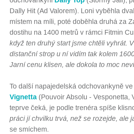
odchovankyni
Dally Top
(Stormy Jail), 
Dally Hit (Ad Valorem). Loni vyběhla dv
místem na míli, poté doběhla druhá za Z
dostihu na 1400 metrů v rámci Fitmin Cu
když ten druhý start jsme chtěli vyhrát. 
distanční strop u ní vidím tak kolem 16
Jarní cenu klisen, ale dokola to moc nev
To další napajedelská odchovankyně ve
Vignetta
(Pouvoir Absolu - Vesponetta, 
teprve čeká, je podle trenéra spíše klis
práci jí chvilku trvá, než se rozejde, ale j
se smíchem.