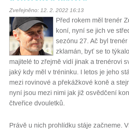
Zveřejněno: 12. 2. 2022 16:13
Před rokem měl trenér 
koní, nyní se jich ve stř
sezónu 27. Ač byl trenér
zklamán, byť se to týkal
majitelé to zřejmě vidí jinak a trenérovi s
jaký kdy měl v tréninku. I letos je jeho 
mezi rovinové a překážkové koně a stejn
nyní jsou mezi nimi jak již osvědčení kon
čtveřice dvouletků.
Právě u nich prohlídku stáje začneme. Vš