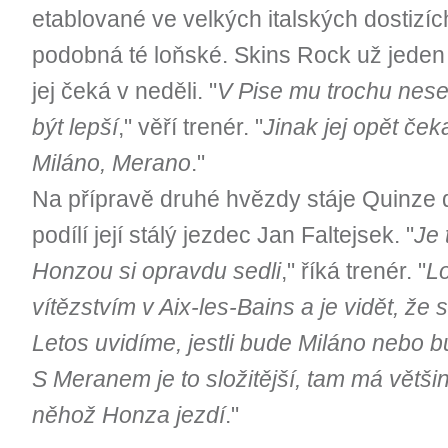
etablované ve velkých italských dostizíc
podobná té loňské. Skins Rock už jeden 
jej čeká v neděli. "
V Pise mu trochu nesed
být lepší
," věří trenér. "
Jinak jej opět čeka
Miláno, Merano
."
Na přípravě druhé hvězdy stáje Quinze
podílí její stálý jezdec Jan Faltejsek. "
Je 
Honzou si opravdu sedli
," říká trenér. "
Lo
vítězstvím v Aix-les-Bains a je vidět, že
Letos uvidíme, jestli bude Miláno nebo b
S Meranem je to složitější, tam má většin
něhož Honza jezdí
."