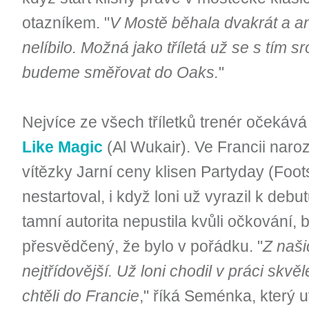
otazníkem. "
V Mostě běhala dvakrát a ani
nelíbilo. Možná jako tříletá už se s tím sr
budeme směřovat do Oaks.
"
Nejvíce ze všech tříletků trenér očekává
Like Magic
(Al Wukair). Ve Francii nar
vítězky Jarní ceny klisen Partyday (Foo
nestartoval, i když loni už vyrazil k debu
tamní autorita nepustila kvůli očkování, 
přesvědčený, že bylo v pořádku. "
Z našic
nejtřídovější. Už loni chodil v práci skvě
chtěli do Francie
," říká Seménka, který 