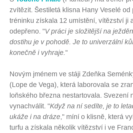
zvítězit. Šestiletá klisna Hany Veselé o
tréninku získala 12 umístění, vítězství ji
odepřeno. "
V práci je složitější na ježděn
dostihu je v pohodě. Je to univerzální ků
konečně i vyhraje.
"
Novým jménem ve stáji Zdeňka Seménky
(Lope de Vega), která laborovala se zr
loňského března nestartovala. Svezení n
vynachválit. "
Když na ní sedíte, je to leta
ukáže i na dráze
," míní o klisně, která
turfu a získala několik vítězství i ve Fr