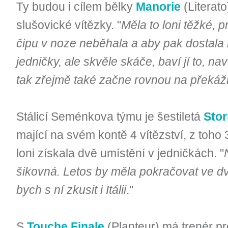
Ty budou i cílem bělky
Manorie
(Literato
slušovické vítězky. "
Měla to loni těžké, p
čipu v noze neběhala a aby pak dostala 
jedničky, ale skvěle skáče, baví jí to, nav
tak zřejmě také začne rovnou na překá
Stálicí Seménkova týmu je šestiletá
Stor
mající na svém kontě 4 vítězství, z toho 3
loni získala dvě umístění v jedničkách. "
šikovná. Letos by měla pokračovat ve dv
bych s ní zkusit i Itálii
."
S
Touche Finale
(Planteur) má trenér pro