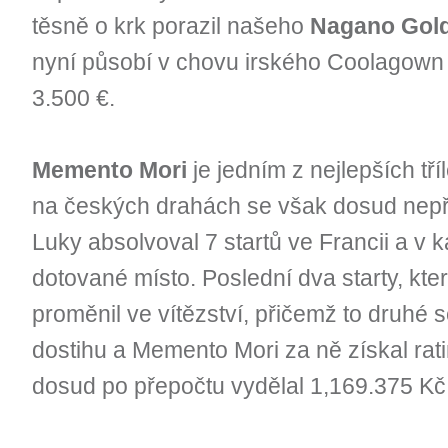
těsně o krk porazil našeho
Nagano Gol
nyní působí v chovu irského Coolagown 
3.500 €.
Memento Mori
je jedním z nejlepších tř
na českých drahách se však dosud nepře
Luky absolvoval 7 startů ve Francii a v 
dotované místo. Poslední dva starty, kte
proměnil ve vítězství, přičemž to druhé 
dostihu a Memento Mori za ně získal rat
dosud po přepočtu vydělal 1,169.375 Kč.