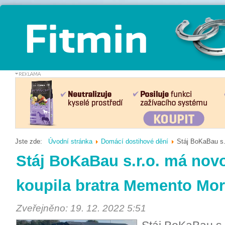
Jste zde:
Úvodní stránka
Domácí dostihové dění
Stáj BoKaBau s.
Stáj BoKaBau s.r.o. má novo
koupila bratra Memento Mor
Zveřejněno: 19. 12. 2022 5:51