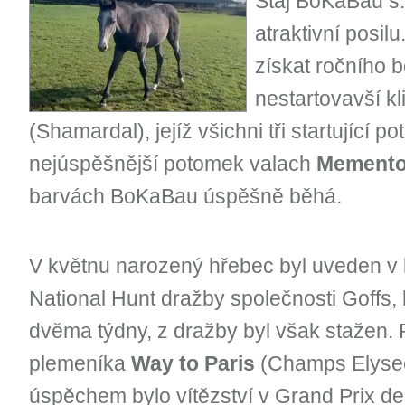
Stáj BoKaBau s.
atraktivní posilu
získat ročního 
nestartovavší k
(Shamardal), jejíž všichni tři startující pot
nejúspěšnější potomek valach
Memento
barvách BoKaBau úspěšně běhá.
V květnu narozený hřebec byl uveden v 
National Hunt dražby společnosti Goffs, 
dvěma týdny, z dražby byl však stažen. 
plemeníka
Way to Paris
(Champs Elysee
úspěchem bylo vítězství v Grand Prix de 