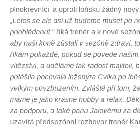
plnokrevníci a oproti loňsku žádný nový 
„Letos se ale asi už budeme muset po n
poohlédnout,“
říká trenér a k nové sezó
aby naši koně zůstali v sezóně zdraví, to
říkám pokaždé, pokud se povede našim 
vítězství, a uděláme tak radost majiteli
potěšila pochvala inženýra Cvika po loň
velkým povzbuzením. Zvláště při tom, 
máme je jako krásné hobby a relax. Děku
za podporu, a také panu Jalovému za dlo
uzavírá předsezónní rozhovor trenér Ka