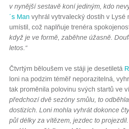
v nynější sestavě koní jediným, kdo nevy
´s Man
vyhrál vytrvalecký dostih v Lysé
umístil, což naplňuje trenéra spokojenos
když je ve formě, zaběhne úžasně. Douf
letos.“
Čtvrtým běloušem ve stáji je desetiletá
R
loni na podzim téměř neporazitelná, vyhrá
tak proměnila polovinu svých startů ve ví
předchozí dvě sezóny smůlu, to odběhla
dostizích. Loni mohla vyhrát dokonce čty
půl délky za vítězem, jezdec to projezdil