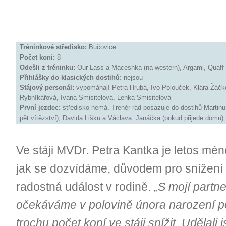
Tréninkové středisko:
Bučovice
Počet koní:
8
Odešli z tréninku:
Our Lass a Maceshka (na western), Argami, Quaff
Přihlášky do klasických dostihů:
nejsou
Stájový personál:
vypomáhají Petra Hrubá, Ivo Polouček, Klára Žáčk
Rybníkářová, Ivana Smisitelová, Lenka Smisitelová
První jezdec:
středisko nemá. Trenér rád posazuje do dostihů Martinu 
pět vítězství), Davida Lišku a Václava Janáčka (pokud přijede domů)
Ve stáji MVDr. Petra Kantka je letos mé
jak se dozvídáme, důvodem pro snížení 
radostná událost v rodině.
„S mojí partn
očekáváme v polovině února narození p
trochu počet koní ve stáji snížit. Udělali