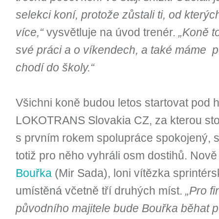
selekci koní, protože zůstali ti, od který
více,“
vysvětluje na úvod trenér.
„Koně to
své práci a o víkendech, a také máme po
chodí do školy.“
Všichni koně budou letos startovat pod h
LOKOTRANS Slovakia CZ, za kterou stojí 
s prvním rokem spolupráce spokojený, s
totiž pro něho vyhráli osm dostihů. Nově
Bouřka
(Mir Sada), loni vítězka sprintér
umístěná včetně tří druhých míst.
„Pro f
původního majitele bude Bouřka běhat p