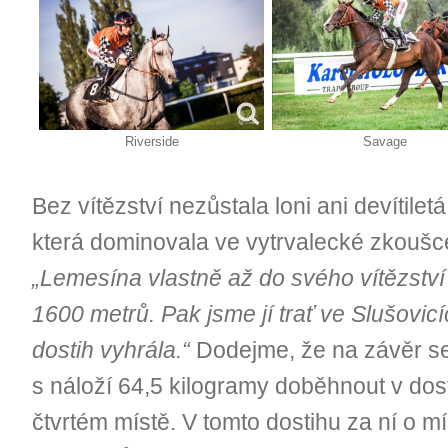
Riverside
Savage
Bez vítězství nezůstala loni ani devítilet
která dominovala ve vytrvalecké zkoušce
„Lemesína vlastně až do svého vítězství 
1600 metrů. Pak jsme jí trať ve Slušovicí
dostih vyhrála.“
Dodejme, že na závěr s
s náloží 64,5 kilogramy doběhnout v dos
čtvrtém místě. V tomto dostihu za ní o m