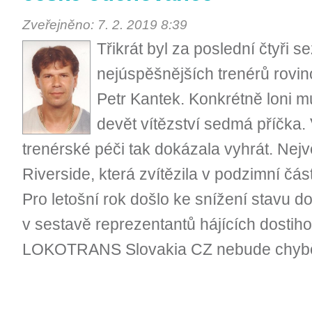
Zveřejněno: 7. 2. 2019 8:39
Třikrát byl za poslední čtyři 
nejúspěšnějších trenérů rovi
Petr Kantek. Konkrétně loni m
devět vítězství sedmá příčka. 
trenérské péči tak dokázala vyhrát. Nejv
Riverside, která zvítězila v podzimní čás
Pro letošní rok došlo ke snížení stavu do
v sestavě reprezentantů hájících dostiho
LOKOTRANS Slovakia CZ nebude chybět