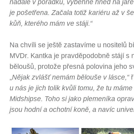
nadále v pořádku, vyběhne hned na jaře. J
je pošetřena. Začala totiž kariéru až v šes
kůň, kterého mám ve stáji.“
Na chvíli se ještě zastavíme u nositelů b
MVDr. Kantka je pravděpodobně stájí s n
běloušů, protože přesná polovina jeho s
„
Nějak zvlášť nemám bělouše v lásce,“
ř
u nás je jich tolik kvůli tomu, že tu má
Midshipse. Toho si jako plemeníka opra
jsou hodní a ochotní koně, a navíc univer