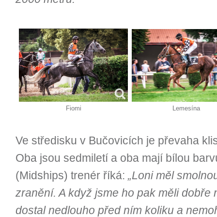
Fiomi
Lemesína
Ve středisku v Bučovicích je převaha klis
Oba jsou sedmiletí a oba mají bílou barv
(Midships) trenér říká:
„Loni měl smolnou
zranění. A když jsme ho pak měli dobře 
dostal nedlouho před ním koliku a nemohl