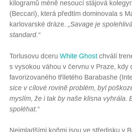
kilogramů méně nesoucí stájová kolegy
(Beccari), která předtím dominovala s 
karlovarské dráze.
„Savage je spolehlivá
standard.“
Torlusovu dceru
White Ghost
chválí tren
s vysokou váhou v červnu v Praze, kdy 
favorizovaného tříletého Barabashe (In
sice v cílové rovině problém, byl poško
myslím, že i tak by naše klisna vyhrála.
spoléhat.“
Nejmladšími koňmi jsou ve středisku v B