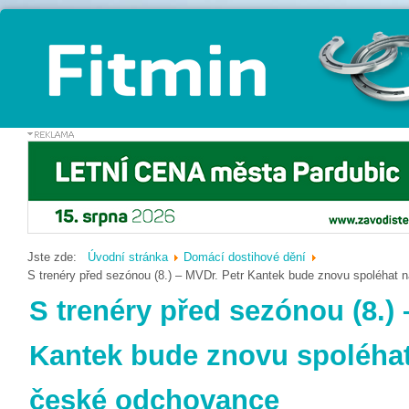
Jste zde:
Úvodní stránka
Domácí dostihové dění
S trenéry před sezónou (8.) – MVDr. Petr Kantek bude znovu spoléhat 
S trenéry před sezónou (8.) 
Kantek bude znovu spoléhat
české odchovance