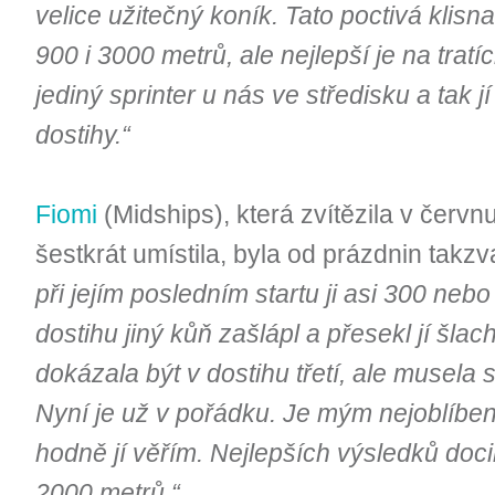
velice užitečný koník. Tato poctivá kli
900 i 3000 metrů, ale nejlepší je na trat
jediný sprinter u nás ve středisku a tak 
dostihy.“
Fiomi
(Midships), která zvítězila v červ
šestkrát umístila, byla od prázdnin tak
při jejím posledním startu ji asi 300 ne
dostihu jiný kůň zašlápl a přesekl jí šlach
dokázala být v dostihu třetí, ale musela 
Nyní je už v pořádku. Je mým nejoblíben
hodně jí věřím. Nejlepších výsledků doci
2000 metrů.“