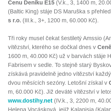
Cenu Deníku E15
(V.k., 3, 1400 m, 20.
(Baltic King) stáje DS Maruška s přehle
s r.o.
(III.k., 3+, 1200 m, 60.000 Kč).
Tři roky musel čekat šestiletý Amssio (
vítězství, kterého se dočkal dnes v
Ceně
1600 m, 40.000 Kč) už v barvách stáje H
Fabrisem v sedle. To stejně starý Byskov
získává pravidelně jedno vítězství každ
dvou měsících sezóny. Letošní získal v
m, 60.000 Kč). Již deváté vítězství v let
www.dostihy.net
(IV.k., 3, 2200 m, 40.0
Helena Vocásková, jejíž Kalanisia (Kala