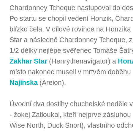
Chardonney Tcheque nastupoval do dosti
Po startu se chopil vedení Honzik, Cha
blízko čela. V cílové rovince na Honzika
Star a následně Chardonney Tcheque, ze
1/2 délky nejlépe svěřenec Tomáše Šat
Zakhar Star
(Henrythenavigator) a
Honz
místo nakonec museli v mrtvém doběhu r
Najinska
(Areion).
Úvodní dva dostihy chuchelské neděle vy
- žokej Zatloukal, kteří nejprve zásluhou
Wise North, Duck Snort), vlastního odch