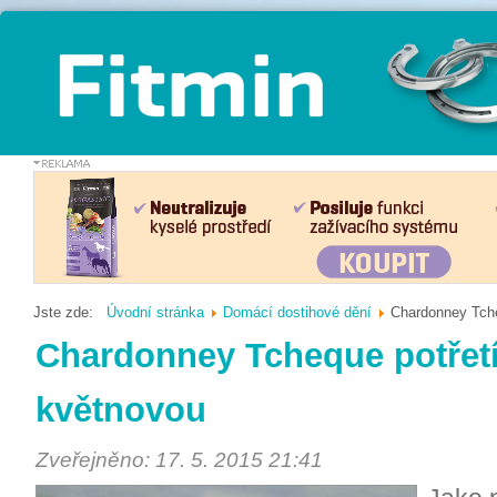
Jste zde:
Úvodní stránka
Domácí dostihové dění
Chardonney Tche
Chardonney Tcheque potřetí
květnovou
Zveřejněno: 17. 5. 2015 21:41