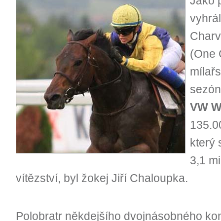
Jako p
vyhrál
Charv
(One C
mílařs
sezó
VW Wa
135.0
který 
3,1 mi
vítězství, byl žokej Jiří Chaloupka.
Polobratr někdejšího dvojnásobného ko