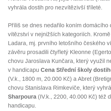
vyhrála dostih pro nezvítězivší tříleté.
Příliš se dnes nedařilo koním domácího ch
vítězství v nejnižších kategoriích. Kro
Ladara, mj. prvního letošního českého v
závěru prosadili čtyřletý Kleonne (Egerto
chovu Jaroslava Kunčara, který využil n
v handicapu
Cena Střední školy dostih
(V.k., 1800 m, 20.000 Kč) a Abret (Bretign
chovu Stanislava Rimkeviče, který vyhr
Sharpoura
(IV.k., 2200, 40.000 Kč) též 
handicapu.