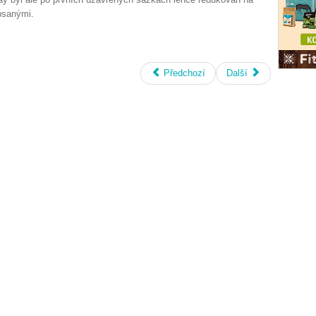
psanými.
Předchozí
Další