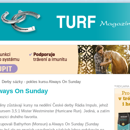
Derby sázky - pokles kursu Always On Sunday
lways On Sunday
ny zůstávají kursy na nedělní České derby Rádia Impuls, jehož
ursem 3,5:1 Mister Westminster (Hurricane Run). Jediná, a zatím
ozici druhého favorita.
kupovali Bathyrhon (Monsun) a Always On Sunday (Sunday
ay byl ale po prvních uzavřených sázkách lehce redukován na