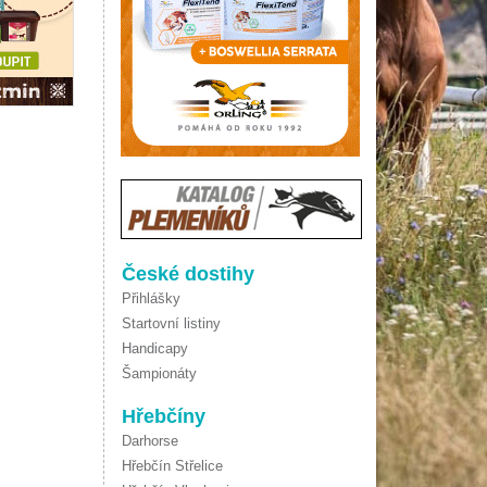
České dostihy
Přihlášky
Startovní listiny
Handicapy
Šampionáty
Hřebčíny
Darhorse
Hřebčín Střelice