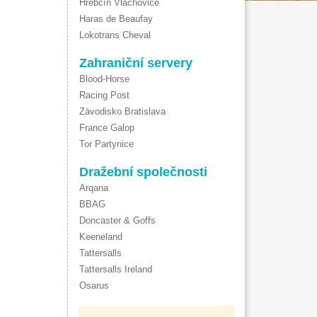
Hřebčín Vlachovice
Haras de Beaufay
Lokotrans Cheval
Zahraniční servery
Blood-Horse
Racing Post
Závodisko Bratislava
France Galop
Tor Partynice
Dražební společnosti
Arqana
BBAG
Doncaster & Goffs
Keeneland
Tattersalls
Tattersalls Ireland
Osarus