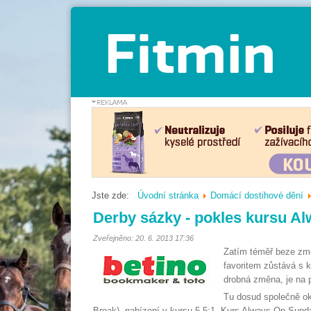
Jste zde:
Úvodní stránka
Domácí dostihové dění
Derby sázky - pokles kursu A
Zveřejněno: 20. 6. 2013 17:36
Zatím téměř beze změ
favoritem zůstává s k
drobná změna, je na p
Tu dosud společně o
Break), nabízení v kursu 5,5:1. Kurs Always On Sund