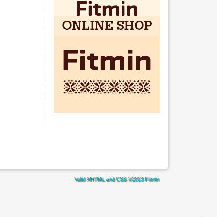
Valid
XHTML
and
CSS
©2013
Fitmin