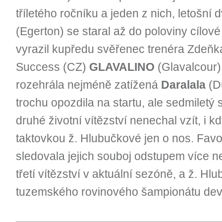
tříletého ročníku a jeden z nich, letošní
(Egerton) se staral až do poloviny cílov
vyrazil kupředu svěřenec trenéra Zdeňk
Success (CZ)
GLAVALINO
(Glavalcour).
rozehrála nejméně zatížená
Daralala
(Du
trochu opozdila na startu, ale sedmiletý 
druhé životní vítězství nenechal vzít, i k
taktovkou ž. Hlubučkové jen o nos. Favo
sledovala jejich souboj odstupem více n
třetí vítězství v aktuální sezóně, a ž. Hl
tuzemského rovinového šampionátu devá