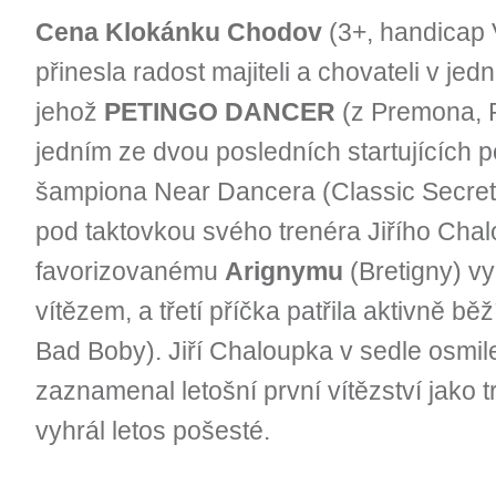
Cena Klokánku Chodov
(3+, handicap 
přinesla radost majiteli a chovateli v je
jehož
PETINGO DANCER
(z Premona, P
jedním ze dvou posledních startujících
šampiona Near Dancera (Classic Secret), s
pod taktovkou svého trenéra Jiřího Chal
favorizovanému
Arignymu
(Bretigny) vy
vítězem, a třetí příčka patřila aktivně b
Bad Boby). Jiří Chaloupka v sedle osm
zaznamenal letošní první vítězství jako 
vyhrál letos pošesté.