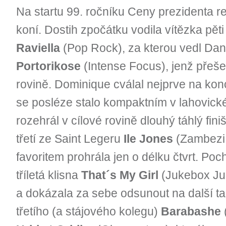
Na startu 99. ročníku Ceny prezidenta r
koní. Dostih zpočátku vodila vítězka pěti
Raviella
(Pop Rock), za kterou vedl Dan
Portorikose
(Intense Focus), jenž přešel
rovině. Dominique cválal nejprve na kon
se posléze stalo kompaktním v lahovic
rozehrál v cílové rovině dlouhý táhlý fin
třetí ze Saint Legeru
Ile Jones
(Zambezi 
favoritem prohrála jen o délku čtvrt. Poch
tříletá klisna
That´s My Girl
(Jukebox Jury
a dokázala za sebe odsunout na další ta
třetího (a stájového kolegu)
Barabashe