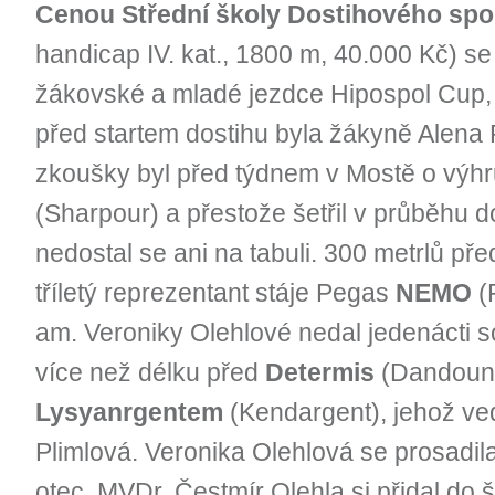
Cenou Střední školy Dostihového spor
handicap IV. kat., 1800 m, 40.000 Kč) se 
žákovské a mladé jezdce Hipospol Cup, 
před startem dostihu byla žákyně Alena 
zkoušky byl před týdnem v Mostě o výhru
(Sharpour) a přestože šetřil v průběhu d
nedostal se ani na tabuli. 300 metrlů pře
tříletý reprezentant stáje Pegas
NEMO
(
am. Veroniky Olehlové nedal jedenácti so
více než délku před
Determis
(Dandoun)
Lysyanrgentem
(Kendargent), jehož ved
Plimlová. Veronika Olehlová se prosadila 
otec, MVDr. Čestmír Olehla si přidal do