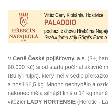
V
Ceně České pojišťovny, a.s.
(3+, han
60.000 Kč) si od startu počínal aktivně
(Bully Pulpit), který měl v sedle překáž
a nosil 66,5 kg. Mnoho nechybělo a ozdob
nakonec měla silnější finiš o 14 kg méně
vítězící
LADY HORTENSIE
(Heretic - La