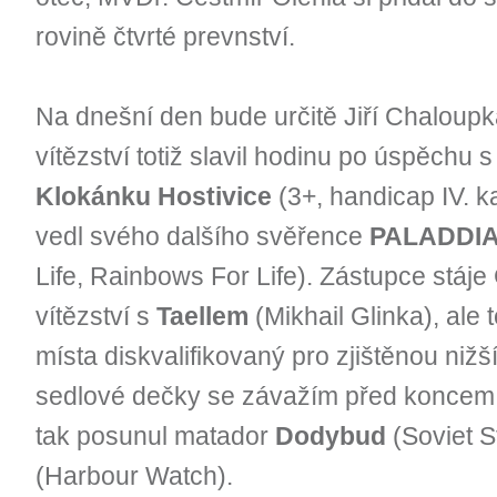
rovině čtvrté prevnství.
Na dnešní den bude určitě Jiří Chaloupk
vítězství totiž slavil hodinu po úspěchu
s
Klokánku Hostivice
(3+, handicap IV. k
vedl svého dalšího svěřence
PALADDI
Life, Rainbows For Life). Zástupce stáje
vítězství s
Taellem
(Mikhail Glinka), ale
místa diskvalifikovaný pro zjištěnou nižší
sedlové dečky se závažím před koncem 
tak posunul matador
Dodybud
(Soviet St
(Harbour Watch).