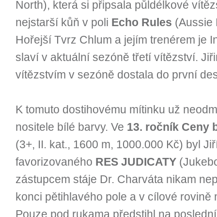
North), která si připsala půldélkové vítězs
nejstarší kůň v poli
Echo Rules
(Aussie R
Hořejší Tvrz Chlum a jejím trenérem je I
slaví v aktuální sezóně třetí vítězství. 
vítězstvím v sezóně dostala do první de
K tomuto dostihovému mítinku už neodmys
nositele bílé barvy. Ve
13. ročník Ceny 
(3+, II. kat., 1600 m, 1000.000 Kč) byl J
favorizovaného
RES JUDICATY
(Jukebo
zástupcem stáje Dr. Charváta nikam nep
konci pětihlavého pole a v cílové rovině 
Pouze pod rukama předstihl na poslední