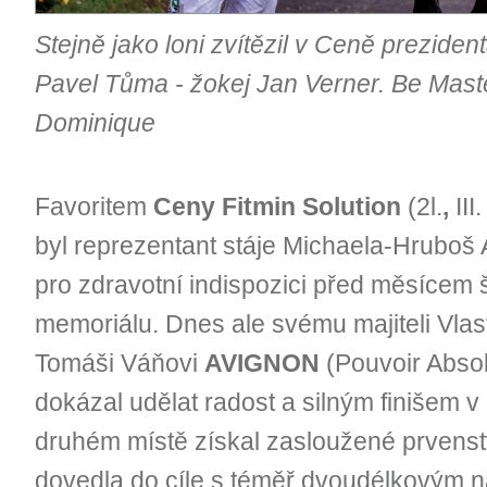
Stejně jako loni zvítězil v Ceně preziden
Pavel Tůma - žokej Jan Verner. Be Mas
Dominique
Favoritem
Ceny Fitmin Solution
(2l.
,
III
byl reprezentant stáje Michaela-Hruboš 
pro zdravotní indispozici před měsícem 
memoriálu. Dnes ale svému majiteli Vlas
Tomáši Váňovi
AVIGNON
(Pouvoir Absol
dokázal udělat radost a silným finišem v 
druhém místě získal zasloužené prvenst
dovedla do cíle s téměř dvoudélkovým 