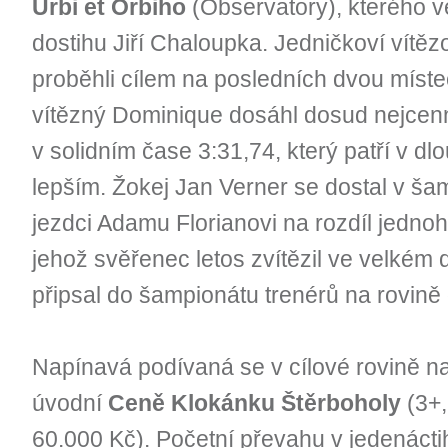
Urbi et Orbiho
(Observatory), kterého v
dostihu Jiří Chaloupka. Jedničkoví vítěz
proběhli cílem na posledních dvou místec
vítězný Dominique dosáhl dosud nejcenně
v solidním čase 3:31,74, který patří v dlo
lepším. Žokej Jan Verner se dostal v š
jezdci Adamu Florianovi na rozdíl jednoh
jehož svěřenec letos zvítězil ve velkém 
připsal do šampionátu trenérů na rovině 
Napínavá podívaná se v cílové rovině n
úvodní
Ceně Klokánku Štěrboholy
(3+,
60.000 Kč). Početní převahu v jedenácti