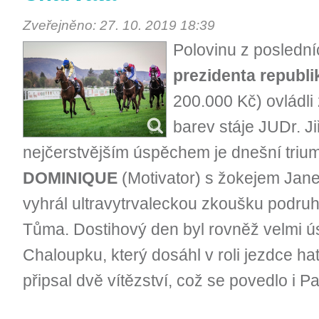
Zveřejněno: 27. 10. 2019 18:39
Polovinu z poslední
prezidenta republ
200.000 Kč) ovládli
barev stáje JUDr. J
nejčerstvějším úspěchem je dnešní triu
DOMINIQUE
(Motivator) s žokejem Jan
vyhrál ultravytrvaleckou zkoušku podruhé
Tůma. Dostihový den byl rovněž velmi ú
Chaloupku, který dosáhl v roli jezdce hatt
připsal dvě vítězství, což se povedlo i P