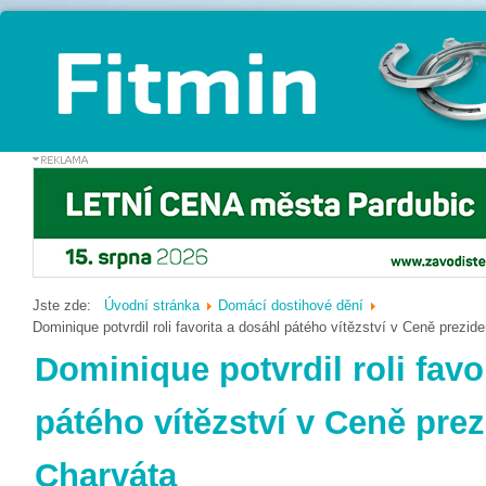
Jste zde:
Úvodní stránka
Domácí dostihové dění
Dominique potvrdil roli favorita a dosáhl pátého vítězství v Ceně prezide
Dominique potvrdil roli favo
pátého vítězství v Ceně prez
Charváta