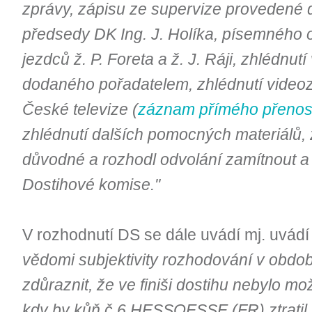
zprávy, zápisu ze supervize provedené 
předsedy DK Ing. J. Holíka, písemného 
jezdců ž. P. Foreta a ž. J. Ráji, zhlédnu
dodaného pořadatelem, zhlédnutí videoz
České televize (
záznam přímého přenos
zhlédnutí dalších pomocných materiálů, zj
důvodné a rozhodl odvolání zamítnout a 
Dostihové komise."
V rozhodnutí DS se dále uvádí mj. uvádí
vědomi subjektivity rozhodování v obdo
zdůraznit, že ve finiši dostihu nebylo
kdy by kůň č.6 HESSOESSE (FR) ztratil 