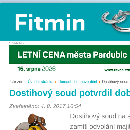
Jste zde:
Úvodní stránka
Domácí dostihové dění
Dostihový soud 
Dostihový soud potvrdil do
Zveřejněno: 4. 8. 2017 16:54
Dostihový soud na 
zamítl odvolání maji