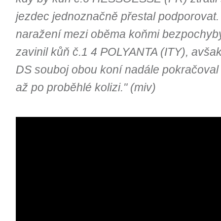
jezdec jednoznačně přestal podporovat. 
naražení mezi oběma koňmi bezpochyby 
zavinil kůň č.1 4 POLYANTA (ITY), avša
DS souboj obou koní nadále pokračoval 
až po proběhlé kolizi." (miv)