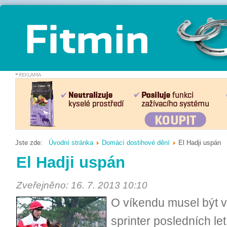
Jste zde:
Úvodní stránka
Domácí dostihové dění
El Hadji uspán
El Hadji uspán
Zveřejněno: 16. 7. 2013 10:10
O víkendu musel být v
sprinter posledních le