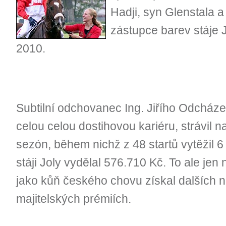
Hadji, syn Glenstala 
zástupce barev stáje 
2010.
Subtilní odchovanec Ing. Jiřího Odcházel
celou celou dostihovou kariéru, strávil n
sezón, během nichž z 48 startů vytěžil 6 
stáji Joly vydělal 576.710 Kč. To ale jen
jako kůň českého chovu získal dalších ně
majitelských prémiích.