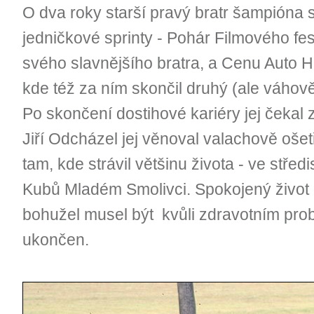
O dva roky starší pravý bratr šampióna s
jedničkové sprinty - Pohár Filmového fes
svého slavnějšího bratra, a Cenu Auto H
kde též za ním skončil druhý (ale váho
Po skončení dostihové kariéry jej čekal 
Jiří Odcházel jej věnoval valachově ošet
tam, kde strávil většinu života - ve střed
Kubů Mladém Smolivci. Spokojený život 
bohužel musel být kvůli zdravotním pr
ukončen.