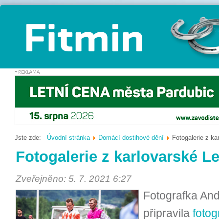
Jste zde:
Úvodní stránka
Domácí dostihové dění
Fotogalerie z ka
Fotogalerie z karlovarské Le
Zveřejněno: 5. 7. 2021 6:27
Fotografka And
připravila
fotog