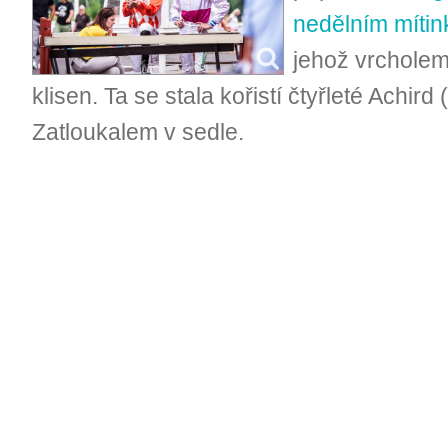
nedělním míti
jehož vrcholem
klisen. Ta se stala kořistí čtyřleté Achir
Zatloukalem v sedle.