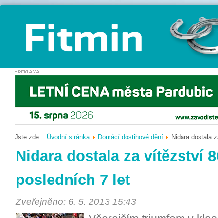
Jste zde:
Úvodní stránka
Domácí dostihové dění
Nidara dostala z
Nidara dostala za vítězství 
posledních 7 let
Zveřejněno: 6. 5. 2013 15:43