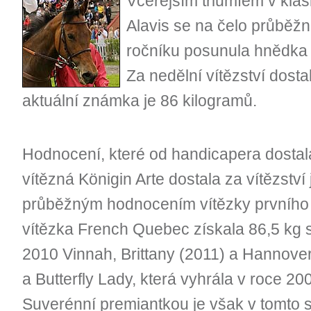
Včerejším triumfem v klas
Alavis se na čelo průběžn
ročníku posunula hnědka 
Za nedělní vítězství dosta
aktuální známka je 86 kilogramů.
Hodnocení, které od handicapera dostala
vítězná Königin Arte dostala za vítězství
průběžným hodnocením vítězky prvního 
vítězka French Quebec získala 86,5 kg s
2010 Vinnah, Brittany (2011) a Hannover
a Butterfly Lady, která vyhrála v roce 200
Suverénní premiantkou je však v tomto s