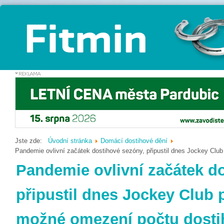
Jste zde:
Úvodní stránka
Domácí dostihové dění
Pandemie ovlivní začátek dostihové sezóny, připustil dnes Jockey Club
Pandemie ovlivní začátek d
připustil dnes Jockey Club p
možné omezení počtu dostih