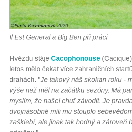
Il Est General a Big Ben při práci
Hvězdu stáje
Cacophonouse
(Cacique) 
letos mělo čekat více zahraničních start
drahách. "
Je takový náš skokan roku - m
výše než měl na začátku sezóny. Má par
myslím, že našel chuť závodit. Je pravda
dvojnásobné míli mu stouplo sebevědomí
zašklebí, ale jinak tak hodný a zároveň 