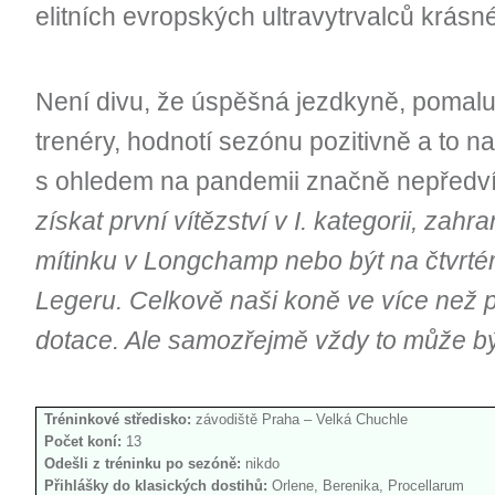
elitních evropských ultravytrvalců krás
Není divu, že úspěšná jezdkyně, pomalu 
trenéry, hodnotí sezónu pozitivně a to n
s ohledem na pandemii značně nepředvíd
získat první vítězství v I. kategorii, zahr
mítinku v Longchamp nebo být na čtvrtém
Legeru. Celkově naši koně ve více než p
dotace. Ale samozřejmě vždy to může bý
Tréninkové středisko:
závodiště Praha – Velká Chuchle
Počet koní:
13
Odešli z tréninku po sezóně:
nikdo
Přihlášky do klasických dostihů:
Orlene, Berenika, Procellarum