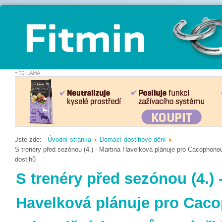
Jste zde:
Úvodní stránka
Domácí dostihové dění
S trenéry před sezónou (4.) - Martina Havelková plánuje pro Cacophonou
dostihů
S trenéry před sezónou (4.) 
Havelková plánuje pro Cac