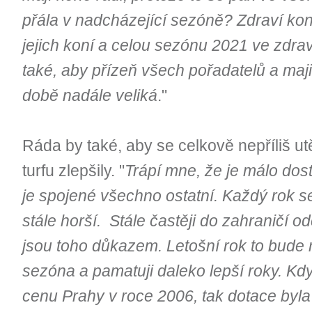
přála v nadcházející sezóně? Zdraví kon
jejich koní a celou sezónu 2021 ve zdrav
také, aby přízeň všech pořadatelů a majite
době nadále veliká
."
Ráda by také, aby se celkově nepříliš 
turfu zlepšily. "
Trápí mne, že je málo dost
je spojené všechno ostatní.
Každý rok se 
stále horší. Stále častěji do zahraničí o
jsou toho důkazem. Letošní rok to bude
sezóna a pamatuji daleko lepší roky. Kd
cenu Prahy v roce 2006, tak dotace byla