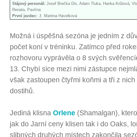
Stájový personál:
Josef Brečka Dis, Adam Tluka, Hanka Krůtová, V
Renata, Pavlína
První jezdec:
ž. Martina Havelková
Možná i úspěšná sezóna je jedním z dův
počet koní v tréninku. Zatímco před ro
rozhovoru vyprávěla o 8 svých svěřencích,
13. Chybí sice mezi nimi zástupce nejmlad
však zastoupen čtyřmi koňmi a tři z nich
dostihů.
Jediná klisna
Orlene
(Shamalgan), ktero
jak do Jarní ceny klisen tak i do Oaks, l
slibných druhých místech zakončila s