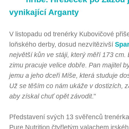
vynikající Arganty
V listopadu od trenérky Kubovičové přiš
loňského derby, dosud nezvítězivší
Spar
největší kůn ve stáji, který měří 173 cm.
zimu pracuje velice dobře. Pan majitel by
jemu a jeho dceři Míše, která studuje do
Už se těším co nám ukáže v dostizích, z
aby získal chuť opět závodit
."
Představení svých 13 svěřenců trenérka u
Pure Nutrition čtyřletým valachem irsk