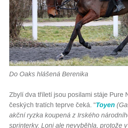
Do Oaks hlášená Berenika
Zbylí dva tříletí jsou posilami stáje Pure 
českých tratích teprve čeká. "
Toyen
(Gal
akční ryzka koupená z Irského národní
sprinterky. Loni ale nevyběhla, protože 