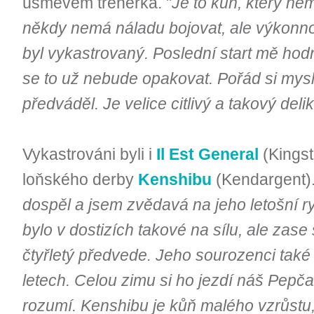
úsměvem trenérka. "
Je to kůň, který n
někdy nemá náladu bojovat, ale výkonn
byl vykastrovaný. Poslední start mě hod
se to už nebude opakovat. Pořád si mys
předváděl. Je velice citlivý a takový delik
Vykastrováni byli i
Il Est General
(Kingst
loňského derby
Kenshibu
(Kendargent).
dospěl a jsem zvědavá na jeho letošní ry
bylo v dostizích takové na sílu, ale zase
čtyřletý předvede. Jeho sourozenci také 
letech. Celou zimu si ho jezdí náš Pepča
rozumí. Kenshibu je kůň malého vzrůstu