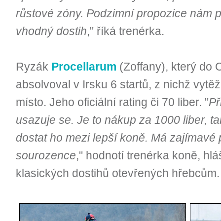
růstové zóny. Podzimní propozice nám pr
vhodný dostih
," říká trenérka.
Ryzák
Procellarum
(Zoffany), který do 
absolvoval v Irsku 6 startů, z nichž vytěž
místo. Jeho oficiální rating či 70 liber. "
Př
usazuje se. Je to nákup za 1000 liber, tak
dostat ho mezi lepší koně. Má zajímavé 
sourozence
," hodnotí trenérka koně, hl
klasických dostihů otevřených hřebcům.