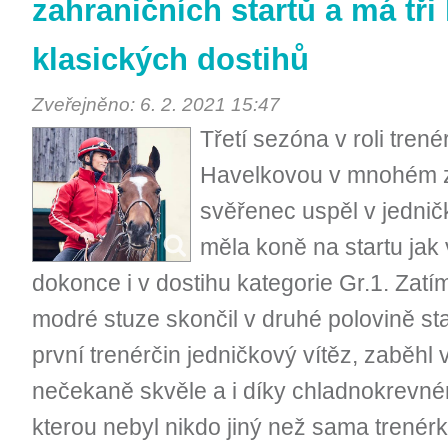
zahraničních startů a má tř
klasických dostihů
Zveřejněno: 6. 2. 2021 15:47
Třetí sezóna v roli trené
Havelkovou v mnohém z
svěřenec uspěl v jedni
měla koně na startu jak
dokonce i v dostihu kategorie Gr.1. Zat
modré stuze skončil v druhé polovině st
první trenérčin jedničkový vítěz, zaběhl
nečekaně skvěle a i díky chladnokrevn
kterou nebyl nikdo jiný než sama trenérk