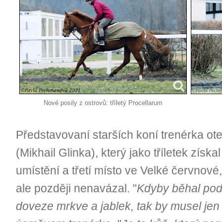
Nové posily z ostrovů: tříletý Procellarum
Představovaní starších koní trenérka ote
(Mikhail Glinka), který jako tříletek získa
umístění a třetí místo ve Velké červnov
ale později nenavázal. "
Kdyby běhal podl
doveze mrkve a jablek, tak by musel jen