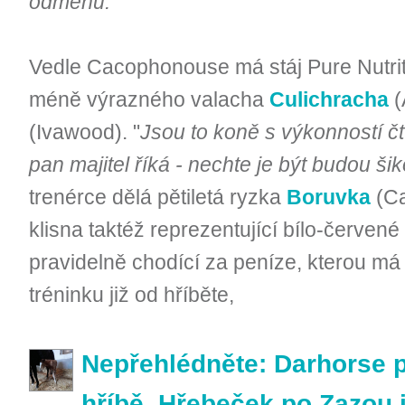
odměnu.
"
Vedle Cacophonouse má stáj Pure Nutriti
méně výrazného valacha
Culichracha
(
(Ivawood). "
Jsou to koně s výkonností čt
pan majitel říká - nechte je být budou šik
trenérce dělá pětiletá ryzka
Boruvka
(Ca
klisna taktéž reprezentující bílo-červené
pravidelně chodící za peníze, kterou má
tréninku již od hříběte,
Nepřehlédněte: Darhorse př
hříbě. Hřebeček po Zazou