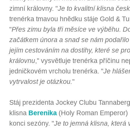
zimní královny. "
Je to kvalitní klisna če
trenérka tmavou hnědku stáje Gold & Tur
"
Přes zimu byla tři měsíce ve výběhu. Do 
začátkem února a snad se nám podařilo 
jejím cestováním na dostihy, které se pro
královnu
," vysvětluje trenérka příčinu 
jedničkovém vrcholu trenérka. "
Je hlášen
vytrvalost je otázkou.
"
Stáj prezidenta Jockey Clubu Tannaberg
klisna
Berenika
(Holy Roman Emperor) lon
konci sezóny. "
Je to jemná klisna, která