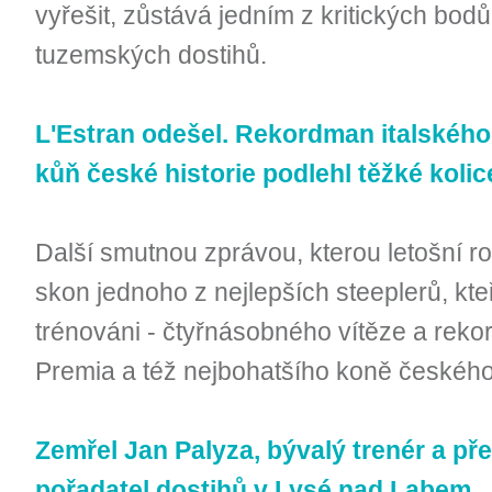
vyřešit, zůstává jedním z kritických bodů
tuzemských dostihů.
L'Estran odešel. Rekordman italského
kůň české historie podlehl těžké kolic
Další smutnou zprávou, kterou letošní ro
skon jednoho z nejlepších steeplerů, kte
trénováni - čtyřnásobného vítěze a re
Premia a též nejbohatšího koně českého 
Zemřel Jan Palyza, bývalý trenér a př
pořadatel dostihů v Lysé nad Labem