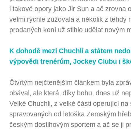
i takové opory jako Jir Sun a ač zrovna
velmi rychle zužovala a několik z tehdy
prodaných koní už stihlo udělat novým m
K dohodě mezi Chuchlí a státem nedoš
výpovědi trenérům, Jockey Clubu i šk
Čtvrtým nejčtenějším článkem byla zpráva
obával, ale která, díky bohu, dnes už nep
Velké Chuchli, z velké části operující n
spravovaných od letoška Zemským hřebč
českým dostihovým sportem a ač se ji pr