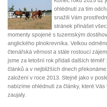
Konec roku 2025 už j
ohlédnutí za tím odch
snažili Vám prostředn
stránek přinášet všec
momenty spojené s tuzemským dostiho
anglického plnokrevníka. Velkou odměn
čtenářská věrnost a stále rostoucí zájem
jsme za letošní rok přidali dalších téměř
článků a v nejbližších dnech překonáme 
založení v roce 2013. Stejně jako v posle
nabízíme ohlédnutí za články, které Vás 
zaujaly.