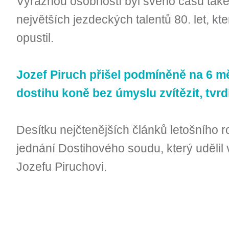
Výraznou osobností byl svého času také
největších jezdeckých talentů 80. let, kt
opustil.
Jozef Piruch přišel podmíněně na 6 měs
dostihu koně bez úmyslu zvítězit, tvr
Desítku nejčtenějších článků letošního 
jednání Dostihového soudu, který udělil
Jozefu Piruchovi.