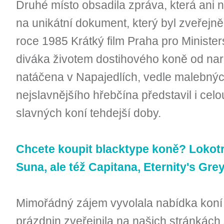
Druhé místo obsadila zpráva, která ani 
na unikátní dokument, který byl zveřejně
roce 1985 Krátký film Praha pro Ministe
diváka životem dostihového koně od naro
natáčena v Napajedlích, vedle malebnýc
nejslavnějšího hřebčína představil i cel
slavných koní tehdejší doby.
Chcete koupit blacktype koně? Lokotra
Suna, ale též Capitana, Eternity's Grey
Mimořádný zájem vyvolala nabídka koní k
prázdnin zveřejnila na našich stránkách