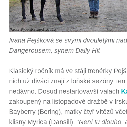
Ivana Pejšková se svými dvouletými na
Dangerousem, synem Dally Hit
Klasický ročník má ve stáji trenérky Pej
nich už diváci znají z loňské sezóny, ten 
nedávno. Dosud nestartovavší valach
K
zakoupený na listopadové dražbě v Irsku
Bayberry (Bering), matky čtyř vítězů vče
klisny Myrica (Dansili). "
Není tu dlouho, a