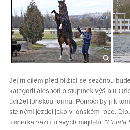
Jejím cílem před blížící se sezónou bude
kategorií alespoň o stupínek výš a u Or
udržet loňskou formu. Pomoci by jí k to
stejnými jezdci jako v loňském roce. Dl
trenérka váží i u svých majitelů. "
Chtěla 