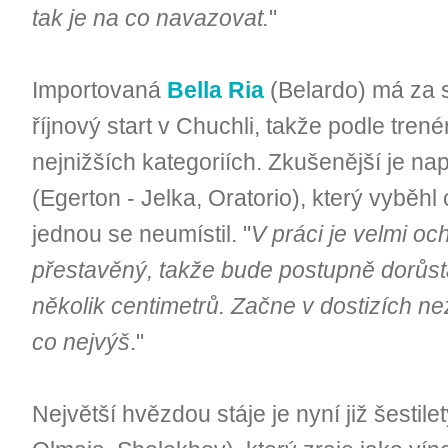
tak je na co navazovat.
"
Importovaná
Bella Ria
(Belardo) má za 
říjnový start v Chuchli, takže podle tren
nejnižších kategoriích. Zkušenější je n
(Egerton - Jelka, Oratorio), který vyběhl 
jednou se neumístil. "
V práci je velmi och
přestavěný, takže bude postupně dorůsta
několik centimetrů. Začne v dostizích nez
co nejvýš
."
Největší hvězdou stáje je nyní již šestile