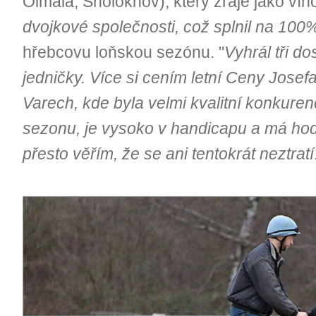
Olmaia, Sholokhov), který zraje jako víno
dvojkové společnosti, což splnil na 100
hřebcovu loňskou sezónu. "
Vyhrál tři do
jedničky. Více si cením letní Ceny Josef
Varech, kde byla velmi kvalitní konkure
sezonu, je vysoko v handicapu a má ho
přesto věřím, že se ani tentokrát neztratí