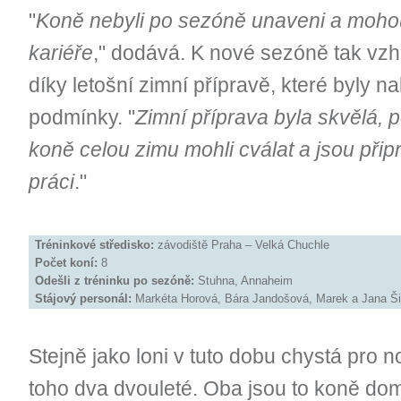
"
Koně nebyli po sezóně unaveni a moho
kariéře
," dodává. K nové sezóně tak vzhl
díky letošní zimní přípravě, které byly na
podmínky. "
Zimní příprava byla skvělá, 
koně celou zimu mohli cválat a jsou při
práci
."
Tréninkové středisko:
závodiště Praha – Velká Chuchle
Počet koní:
8
Odešli z tréninku po sezóně:
Stuhna, Annaheim
Stájový personál:
Markéta Horová, Bára Jandošová, Marek a Jana Šim
Stejně jako loni v tuto dobu chystá pro
toho dva dvouleté. Oba jsou to koně do