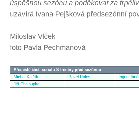
úspěšnou sezónu a poděkovat za trpěliv
uzavírá Ivana Pejšková
předsezónní pov
Miloslav Vlček
foto Pavla Pechmanová
Předešlé části seriálu S trenéry před sezónou
Michal Kalčík
Pavel Poles
Ingrid Jan
Jiří Chaloupka