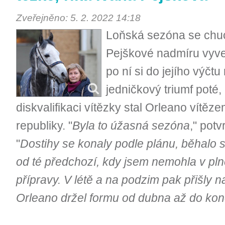
Zveřejněno: 5. 2. 2022 14:18
Loňská sezóna se chuc
Pejškové nadmíru vyved
po ní si do jejího výčtu
jedničkový triumf poté
diskvalifikaci vítězky stal Orleano vítě
republiky. "
Byla to úžasná sezóna
," pot
"
Dostihy se konaly podle plánu, běhalo 
od té předchozí, kdy jsem nemohla v pln
přípravy. V létě a na podzim pak přišly 
Orleano držel formu od dubna až do ko