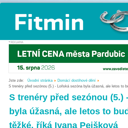
Jste zde:
Úvodní stránka
Domácí dostihové dění
S trenéry před sezónou (5.) - Loňská sezóna byla úžasná, ale letos to 
S trenéry před sezónou (5.)
byla úžasná, ale letos to bu
těžké, říká Ivana Pejšková