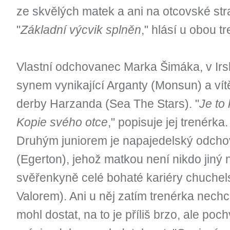
ze skvělých matek a ani na otcovské str
"
Základní výcvik splněn
," hlásí u obou 
Vlastní odchovanec Marka Šimáka, v Ir
synem vynikající Arganty (Monsun) a vít
derby Harzanda (Sea The Stars). "
Je to
Kopie svého otce
," popisuje jej trenérka.
Druhým juniorem je napajedelský odch
(Egerton), jehož matkou není nikdo jiný
svěřenkyně celé bohaté kariéry chuchels
Valorem). Ani u něj zatím trenérka nech
mohl dostat, na to je příliš brzo, ale poch