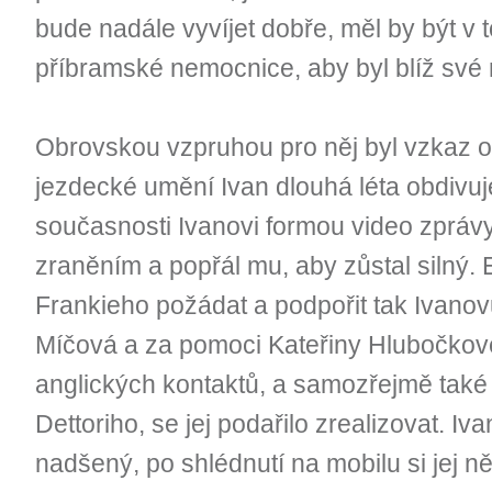
bude nadále vyvíjet dobře, měl by být v
příbramské nemocnice, aby byl blíž své 
Obrovskou vzpruhou pro něj byl vzkaz od
jezdecké umění Ivan dlouhá léta obdivuje
současnosti Ivanovi formou video zprávy
zraněním a popřál mu, aby zůstal silný. 
Frankieho požádat a podpořit tak Ivano
Míčová a za pomoci Kateřiny Hlubočkové,
anglických kontaktů, a samozřejmě také 
Dettoriho, se jej podařilo zrealizovat. Iv
nadšený, po shlédnutí na mobilu si jej ně