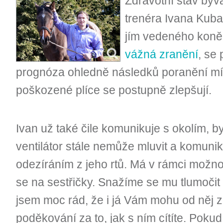
Zdravotní stav býv
trenéra Ivana Kuba
jím vedeného koně
vážná zranění
, se
prognóza ohledně následků poranění mí
poškozené plíce se postupně zlepšují.
Ivan už také čile komunikuje s okolím, byť
ventilátor stále nemůže mluvit a komuni
odezíráním z jeho rtů. Má v rámci možn
se na sestřičky. Snažíme se mu tlumoči
jsem moc rád, že i já Vám mohu od něj 
poděkování za to, jak s ním cítíte. Pokud