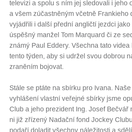
televizi a spolu s ním jej sledovali i jeho
a všem zúčastněným včetně Frankieho
vyjádřili i další přední angličtí jezdci jako
úspěšný manžel Tom Marquard či ze sed
známý Paul Eddery. Všechna tato videa
tento týden, aby si udržel svou dobrou n
zraněním bojovat.
Stále se ptáte na sbírku pro Ivana. Naš
vyhlášení vlastní veřejné sbírky jsme op
Club a jeho prezident Ing. Josef Bečvář 
ni již zřízený Nadační fond Jockey Clubu
podaří doladit všechny náležitosti a sdě