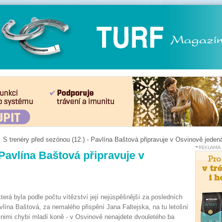
S trenéry před sezónou (12.) - Pavlína Baštová připravuje v Osvinově jeden
 Pavlína Baštová připravuje v
erá byla podle počtu vítězství její nejúspěšnější za posledních
avlína Baštová, za nemalého přispění Jana Faltejska, na tu letošní
 nimi chybí mladí koně - v Osvinově nenajdete dvouletého ba