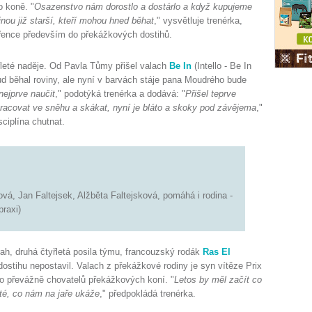
o koně. "
Osazenstvo nám dorostlo a dostárlo a když kupujeme
nou již starší, kteří mohou hned běhat
," vysvětluje trenérka,
ěřence především do překážkových dostihů.
leté naděje. Od Pavla Tůmy přišel valach
Be In
(Intello - Be In
ud běhal roviny, ale nyní v barvách stáje pana Moudrého bude
nejprve naučit
," podotýká trenérka a dodává: "
Přišel teprve
racovat ve sněhu a skákat, nyní je bláto a skoky pod závějema
,"
ciplína chutnat.
á, Jan Faltejsek, Alžběta Faltejsková, pomáhá i rodina -
 praxi)
ah, druhá čtyřletá posila týmu, francouzský rodák
Ras El
stihu nepostavil. Valach z překážkové rodiny je syn vítěze Prix
o převážně chovatelů překážkových koní. "
Letos by měl začít co
té, co nám na jaře ukáže
," předpokládá trenérka.