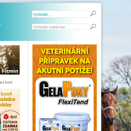
Vyhledávání...
áct koní