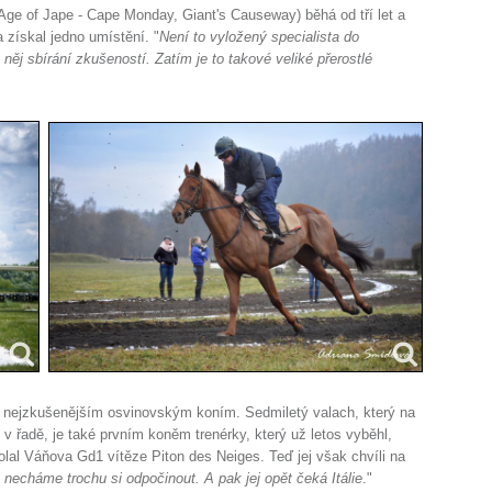
Age of Jape - Cape Monday, Giant's Causeway) běhá od tří let a
a získal jedno umístění. "
Není to vyložený specialista do
něj sbírání zkušeností. Zatím je to takové veliké přerostlé
 k nejzkušenějším osvinovským koním. Sedmiletý valach, který na
 v řadě, je také prvním koněm trenérky, který už letos vyběhl,
lal Váňova Gd1 vítěze Piton des Neiges. Teď jej však chvíli na
 necháme trochu si odpočinout. A pak jej opět čeká Itálie
."