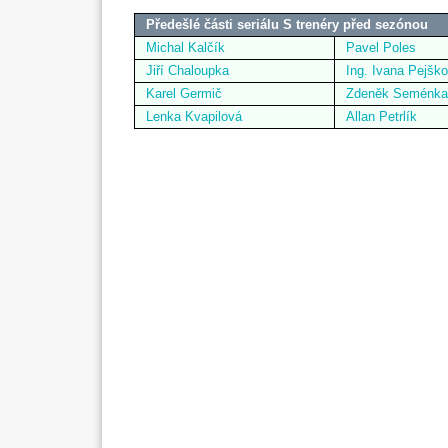
Předešlé části seriálu S trenéry před sezónou
Michal Kalčík
Pavel Poles
Jiří Chaloupka
Ing. Ivana Pejšk
Karel Germič
Zdeněk Seménka
Lenka Kvapilová
Allan Petrlík