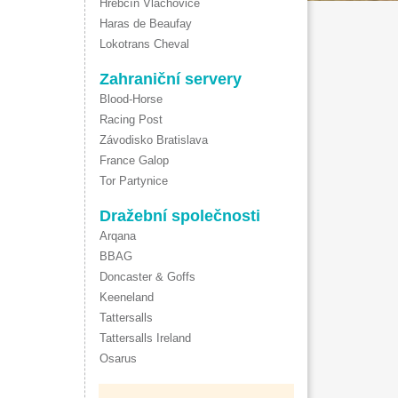
Hřebčín Vlachovice
Haras de Beaufay
Lokotrans Cheval
Zahraniční servery
Blood-Horse
Racing Post
Závodisko Bratislava
France Galop
Tor Partynice
Dražební společnosti
Arqana
BBAG
Doncaster & Goffs
Keeneland
Tattersalls
Tattersalls Ireland
Osarus