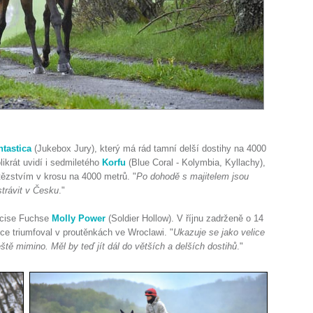
tastica
(Jukebox Jury), který má rád tamní delší dostihy na 4000
ikrát uvidí i sedmiletého
Korfu
(Blue Coral - Kolymbia, Kyllachy),
tězstvím v krosu na 4000 metrů. "
Po dohodě s majitelem jsou
strávit v Česku
."
ancise Fuchse
Molly Power
(Soldier Hollow). V říjnu zadrženě o 14
hce triumfoval v proutěnkách ve Wroclawi. "
Ukazuje se jako velice
ště mimino. Měl by teď jít dál do větších a delších dostihů
."