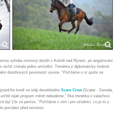
červnu vyhrála rovinový dostih v Kolíně nad Rýnem, po angažování
i, v nichž získala jedno umístění. Trenérka jí diplomaticky hodnotí
lnění dostihových povinností vyvine. "
Počítáme s ní spíše na
taršího koně ve stáji desetiletého
Scare Crow
(Scater - Sonoda,
u určitě nijak program měnit nebudeme
," říká trenérka o valachovi,
ech byl 13x za peníze. "
Počítáme s ním i pro učednici, co je to u
 toto povídání před sezónou.