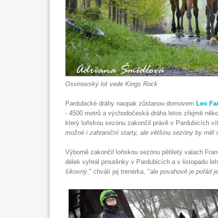
Osvinovský lot vede Kings Rock
Pardubické dráhy naopak zůstanou domovem
Leo Fan
- 4500 metrů a východočeská dráha letos zřejmě někol
který loňskou sezónu zakončil právě v Pardubicích ví
možné i zahraniční starty, ale většinu sezóny by měl 
Výborně zakončil loňskou sezónu pětiletý valach Fr
délek vyhrál proutěnky v Pardubicích a v listopadu le
šikovný
," chválí jej trenérka, "
ale povahově je pořád je