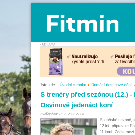
Jste zde:
Úvodní stránka
Domácí dostihové dění
S trenéry před sezónou (12.) -
Osvinově jedenáct koní
Zveřejněno: 18. 2. 2022 21:08
Po loňské sezóně, kt
12 let, připravuje P
11 koní. Zcela mezi