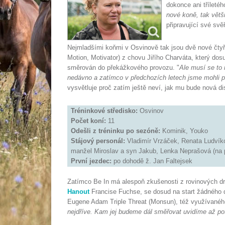
dokonce ani tříletéh
nové koně, tak větši
připravující své sv
Nejmladšími koňmi v Osvinově tak jsou dvě nové čtyř
Motion, Motivator) z chovu Jiřího Charváta, který dos
směrován do překážkového provozu. "
Ale musí se to 
nedávno a zatímco v předchozích letech jsme mohli p
vysvětluje proč zatím ještě neví, jak mu bude nová dis
Tréninkové středisko:
Osvinov
Počet koní:
11
Odešli z tréninku po sezóně:
Kominik, Youko
Stájový personál:
Vladimír Vrzáček, Renata Ludvíkov
manžel Miroslav a syn Jakub, Lenka Neprašová (na
První jezdec:
po dohodě ž. Jan Faltejsek
Zatímco Be In má alespoň zkušenosti z rovinových dr
Hanout
Francise Fuchse, se dosud na start žádného do
Eugene Adam Triple Threat (Monsun), též využívanéh
nejdříve. Kam jej budeme dál směřovat uvidíme až po