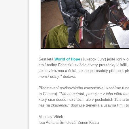
Šestiletá
World of Hope
(Jukebox Jury) ještě loni v 
stájí rodiny Faltejsků zvládla čtvery proutěnky v Itáli
jako svéráznou a čeká, jak se její osobitý přístup k p
menší dráhy
," dodává.
Představení osvinovského osazenstva ukončíme u nejs
In Camera). "
Nic ho netrápí, pracuje a v jeho věku m
který sice dosud nezvítězil, ale v posledních 18 start
nás na zkušenou
," doplňuje trenérka a uzavírá tím i
Miloslav Vlček
foto Adriana Šmídlová, Zenon Kisza