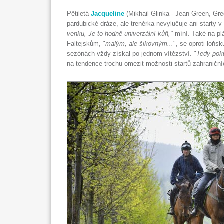
Pětiletá
Jacqueline
(Mikhail Glinka - Jean Green, Gre
pardubické dráze, ale trenérka nevylučuje ani starty v 
venku, Je to hodně univerzální kůň,"
míní. Také na pl
Faltejskům, "
malým, ale šikovným...
", se oproti loňs
sezónách vždy získal po jednom vítězství. "
Tedy pok
na tendence trochu omezit možnosti startů zahraniční