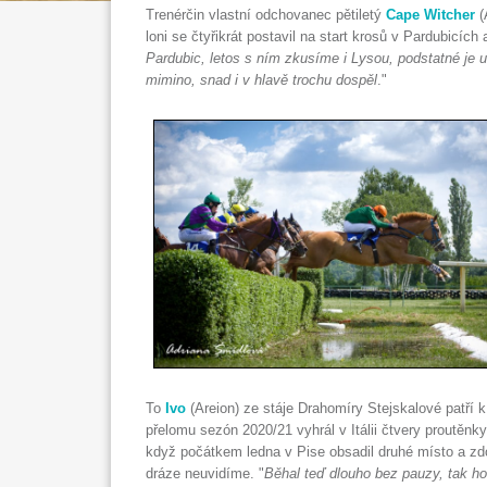
Trenérčin vlastní odchovanec pětiletý
Cape Witcher
(
loni se čtyřikrát postavil na start krosů v Pardubicích 
Pardubic, letos s ním zkusíme i Lysou, podstatné je u 
mimino, snad i v hlavě trochu dospěl
."
To
Ivo
(Areion) ze stáje Drahomíry Stejskalové patří
přelomu sezón 2020/21 vyhrál v Itálii čtvery proutěnky
když počátkem ledna v Pise obsadil druhé místo a zdo
dráze neuvidíme. "
Běhal teď dlouho bez pauzy, tak ho