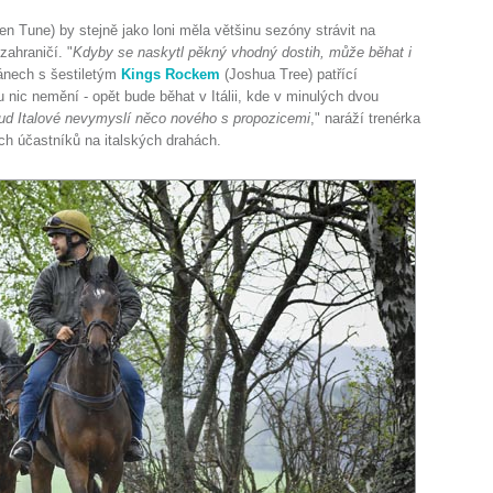
en Tune) by stejně jako loni měla většinu sezóny strávit na
zahraničí. "
Kdyby se naskytl pěkný vhodný dostih, může běhat i
ánech s šestiletým
Kings Rockem
(Joshua Tree) patřící
ku nic nemění - opět bude běhat v Itálii, kde v minulých dvou
ud Italové nevymyslí něco nového s propozicemi
," naráží trenérka
ch účastníků na italských drahách.