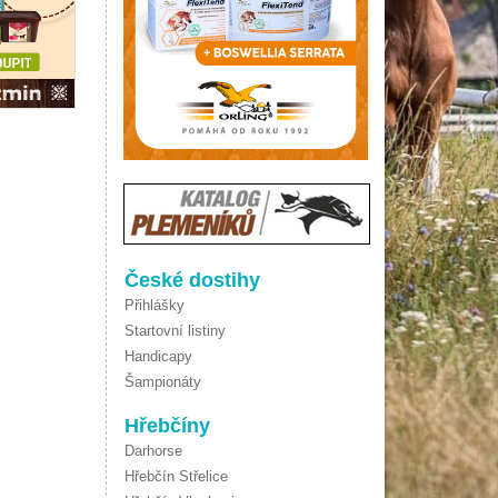
České dostihy
Přihlášky
Startovní listiny
Handicapy
Šampionáty
Hřebčíny
Darhorse
Hřebčín Střelice