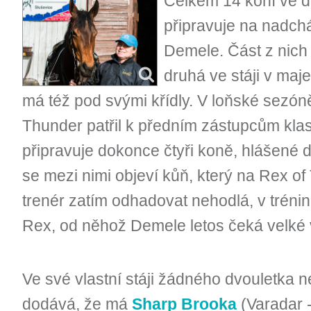
Celkem 14 koní ve d
připravuje na nadchá
Demele. Část z nich st
druhá ve stáji v maj
má též pod svými křídly. V loňské sezón
Thunder patřil k předním zástupcům klas
připravuje dokonce čtyři koně, hlášené 
se mezi nimi objeví kůň, který na Rex o
trenér zatím odhadovat nehodlá, v tréni
Rex, od něhož Demele letos čeká velké 
Ve své vlastní stáji žádného dvouletka
dodává, že má
Sharp Brooka
(Varadar 