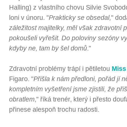
Halling) z vlastního chovu Silvie Svobodo
loni v únoru. "
Prakticky se obsedal,
" dod
záležitost majitelky, měl však zdravotní 
pokoušeli vyřešit. Do poloviny sezóny vy
kdyby ne, tam by šel domů
."
Zdravotní problémy trápí i pětiletou
Miss
Figaro. "
Přišla k nám předloni, pořád jí 
kompletním vyšetření jsme zjistili, že p
obratlem
," říká trenér, který i přesto dou
přinese alespoň trochu radosti.