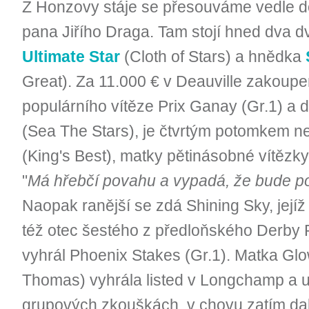
Z Honzovy stáje se přesouváme vedle do
pana Jiřího Draga. Tam stojí hned dva d
Ultimate Star
(Cloth of Stars) a hnědka
Great). Za 11.000 € v Deauville zakoupe
populárního vítěze Prix Ganay (Gr.1) a d
(Sea The Stars), je čtvrtým potomkem ne
(King's Best), matky pětinásobné vítězk
"
Má hřebčí povahu a vypadá, že bude p
Naopak ranější se zdá Shining Sky, jejíž
též otec šestého z předloňského Derby 
vyhrál Phoenix Stakes (Gr.1). Matka Gl
Thomas) vyhrála listed v Longchamp a u
grupových zkouškách, v chovu zatím da