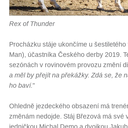
Rex of Thunder
Procházku stáje ukončíme u šestiletého
Man), účastníka Českého derby 2019. Te
sezónách v rovinovém provozu změní dis
a měl by přejít na překážky. Zdá se, že 
ho baví.
"
Ohledně jezdeckého obsazení má trenér
změnám nedojde. Stáj Březová má své vl
jedničkou Michal Demo a dvojkou Jakub 