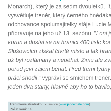
Monarch), který je za sedm dvouletků. "
U
vysvětluje trenér, který černého hnědáka
odchovance spolumajitelky stáje Lucie 
připravuje na jeho už 13. sezónu. "
Loni j
korun a dostal se na hranici 400 tisíc ko
Slušovicích získal čtvrté místo a tak hra
už byl rozlámaný a neběhal. Zimu ale zv
pořád jeví zájem běhat. Před třemi týdny
práci shodil
," vypráví se smíchem trenér.
jeden dva starty, hlavně aby ho to bavilo
Tréninkové středisko:
Slušovice (
www.jandemele.com
)
Počet koní:
14