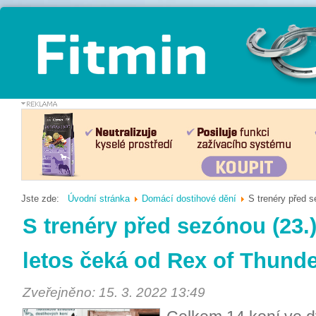
Jste zde:
Úvodní stránka
Domácí dostihové dění
S trenéry před s
S trenéry před sezónou (23.
letos čeká od Rex of Thunde
Zveřejněno: 15. 3. 2022 13:49