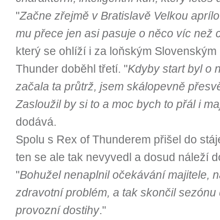
"
Začne zřejmě v Bratislavě Velkou apríl
mu přece jen asi pasuje o něco víc než 
který se ohlíží i za loňským Slovenským
Thunder doběhl třetí. "
Kdyby start byl o 
začala ta průtrž, jsem skálopevně přesv
Zasloužil by si to a moc bych to přál i maj
dodává.
Spolu s Rex of Thunderem přišel do stáj
ten se ale tak nevyvedl a dosud náleží d
"
Bohužel nenaplnil očekávání majitele, 
zdravotní problém, a tak skončil sezónu d
provozní dostihy
."