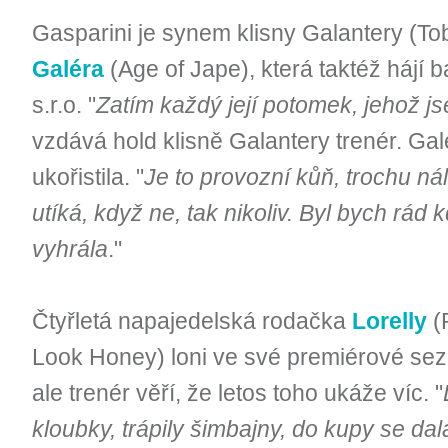
Gasparini je synem klisny Galantery (Tob
Galéra
(Age of Jape), která taktéž hájí
s.r.o. "
Zatím každý její potomek, jehož jse
vzdává hold klisně Galantery trenér. Gal
ukořistila. "
Je to provozní kůň, trochu ná
utíká, když ne, tak nikoliv. Byl bych rád
vyhrála
."
Čtyřletá napajedelská rodačka
Lorelly
(P
Look Honey) loni ve své premiérové sez
ale trenér věří, že letos toho ukáže víc. "
kloubky, trápily šimbajny, do kupy se da