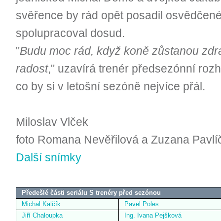
svěřence by rád opět posadil osvědčené 
spolupracoval dosud.
"
Budu moc rád, když koně zůstanou zdra
radost
," uzavírá trenér předsezónní roz
co by si v letošní sezóně nejvíce přál.
Miloslav Vlček
foto Romana Nevěřilová a Zuzana Pavlí
Další snímky
Předešlé části seriálu S trenéry před sezónou
Michal Kalčík
Pavel Poles
Jiří Chaloupka
Ing. Ivana Pejšková