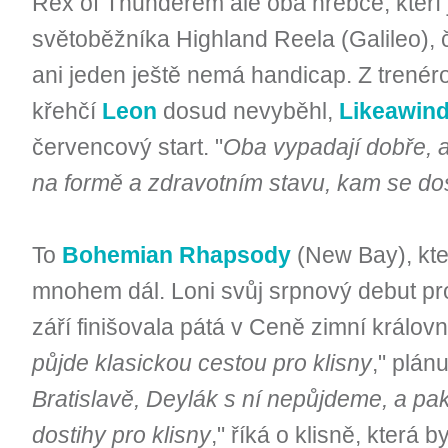
Rex of Thunderem ale oba hřebce, kteř
světoběžníka Highland Reela (Galileo), 
ani jeden ještě nemá handicap. Z trenér
křehčí
Leon
dosud nevyběhl,
Likeawin
červencový start. "
Oba vypadají dobře, 
na formě a zdravotním stavu, kam se do
To
Bohemian Rhapsody
(New Bay), kte
mnohem dál. Loni svůj srpnový debut prom
září finišovala pátá v Ceně zimní královny
půjde klasickou cestou pro klisny
," plánu
Bratislavě, Deylák s ní nepůjdeme, a pak
dostihy pro klisny
," říká o klisně, kter