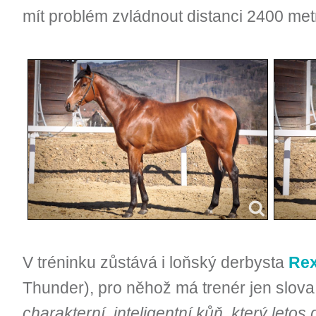
mít problém zvládnout distanci 2400 met
V tréninku zůstává i loňský derbysta
Rex
Thunder), pro něhož má trenér jen slova 
charakterní, inteligentní kůň, který letos