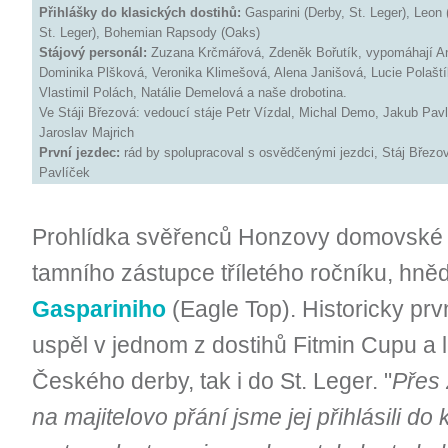
Přihlášky do klasických dostihů:
Gasparini (Derby, St. Leger), Leon 
St. Leger), Bohemian Rapsody (Oaks)
Stájový personál:
Zuzana Krčmářová, Zdeněk Bořutík, vypomáhají A
Dominika Plšková, Veronika Klimešová, Alena Janišová, Lucie Polašt
Vlastimil Polách, Natálie Demelová a naše drobotina.
Ve Stáji Březová: vedoucí stáje Petr Vízdal, Michal Demo, Jakub Pavl
Jaroslav Majrich
První jezdec:
rád by spolupracoval s osvědčenými jezdci,
Stáj Březo
Pavlíček
Prohlídka svěřenců Honzovy domovské s
tamního zástupce tříletého ročníku, hně
Gaspariniho
(Eagle Top). Historicky prvn
uspěl v jednom z dostihů Fitmin Cupu a l
Českého derby, tak i do St. Leger. "
Přes 
na majitelovo přání jsme jej přihlásili do