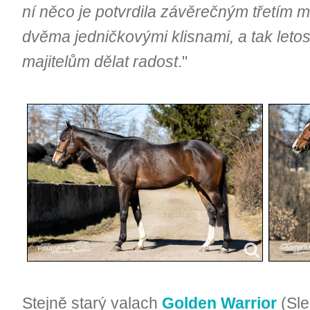
ní něco je potvrdila závěrečným třetím 
dvěma jedničkovými klisnami, a tak let
majitelům dělat radost
."
Stejně starý valach
Golden Warrior
(Sle